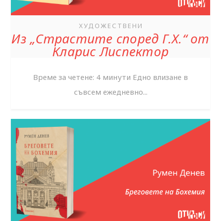
ХУДОЖЕСТВЕНИ
Из „Страстите според Г.Х.“ от
Кларис Лиспектор
Време за четене: 4 минути Едно влизане в
съвсем ежедневно...