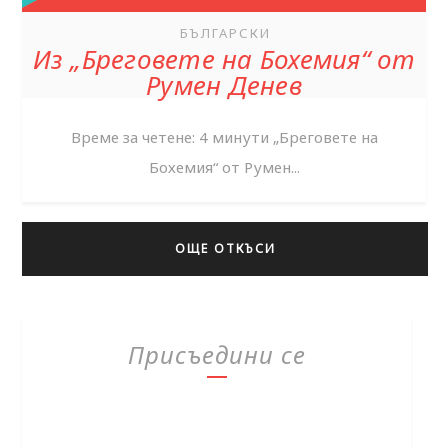
БЪЛГАРСКИ
Из „Бреговете на Бохемия“ от
Румен Денев
Време за четене: 4 минути „Бреговете на
Бохемия“ от Румен...
ОЩЕ ОТКЪСИ
Присъедини се