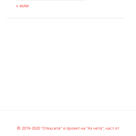
« юли
© 2019-2020 "Откъсите" е проект на "Аз чета", част от