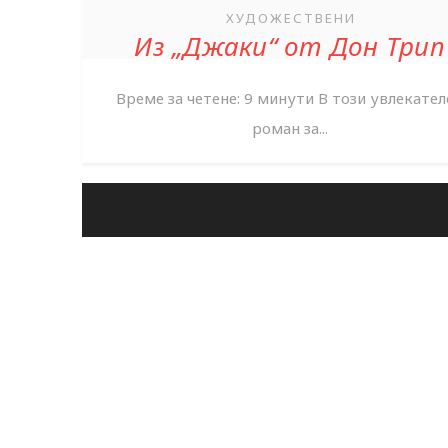
ХУДОЖЕСТВЕНИ
Из „Джаки“ от Дон Трип
Време за четене: 9 минути В този увлекател
роман за...