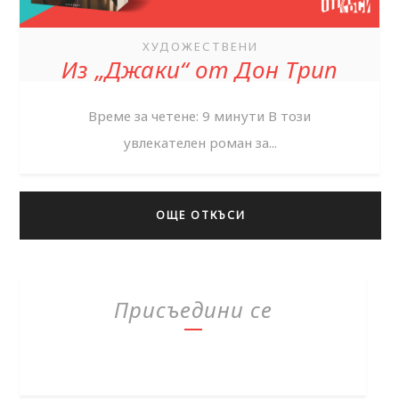
ХУДОЖЕСТВЕНИ
Из „Джаки“ от Дон Трип
Време за четене: 9 минути В този
увлекателен роман за...
ОЩЕ ОТКЪСИ
Присъедини се