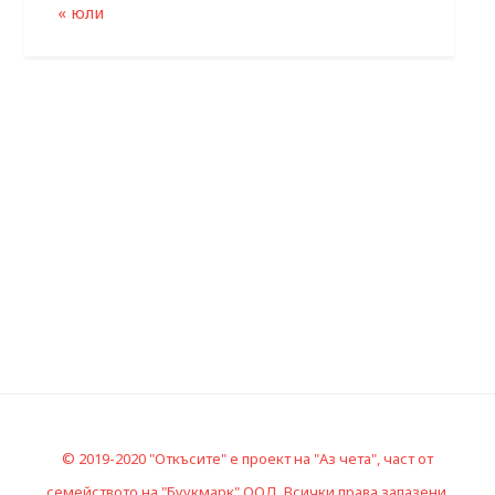
« юли
© 2019-2020 "Откъсите" е проект на "Аз чета", част от
семейството на "Буукмарк" ООД. Всички права запазени.