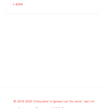
« юли
© 2019-2020 "Откъсите" е проект на "Аз чета", част от