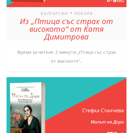
•
БЪЛГАРСКИ
ПОЕЗИЯ
Из „Птица със страх от
високото“ от Катя
Димитрова
Време за четене: 2 минути „Птица със страх
от високото“...