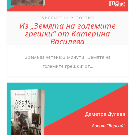
•
БЪЛГАРСКИ
ПОЕЗИЯ
Из „Земята на големите
грешки“ от Катерина
Василева
Време за четене: 3 минути „Земята на
големите грешки“ от...