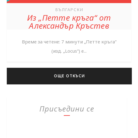
БЪЛГАРСКИ
Из „Петте кръга“ от
Александър Кръстев
Време за четене: 7 минути „Петте кръга“
(изд. „Locus“) е...
ОЩЕ ОТКЪСИ
Присъедини се