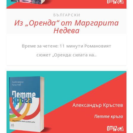
БЪЛГАРСКИ
Из „Оренда“ от Маргарита
Недева
Време за четене: 11 минути Романовият
сюжет „Оренда: силата на...