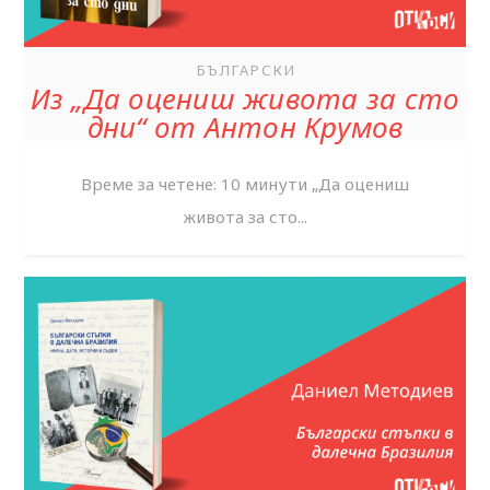
БЪЛГАРСКИ
Из „Да оцениш живота за сто
дни“ от Антон Крумов
Време за четене: 10 минути „Да оцениш
живота за сто...