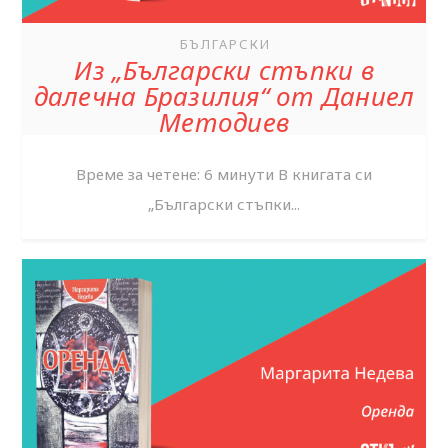
БЪЛГАРСКИ
Из „Български стъпки в
далечна Бразилия“ от Даниел
Методиев
Време за четене: 6 минути В книгата си
„Български стъпки...