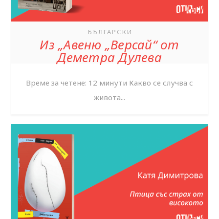
БЪЛГАРСКИ
Из „Авеню „Версай“ от
Деметра Дулева
Време за четене: 12 минути Какво се случва с
живота...