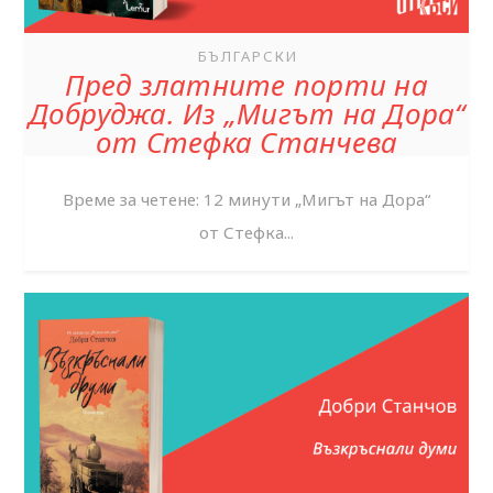
БЪЛГАРСКИ
Пред златните порти на
Добруджа. Из „Мигът на Дора“
от Стефка Станчева
Време за четене: 12 минути „Мигът на Дора“
от Стефка...