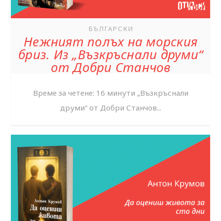
БЪЛГАРСКИ
Нежният полъх на морския
бриз. Из „Възкръснали друми“
от Добри Станчов
Време за четене: 16 минути „Възкръснали
друми“ от Добри Станчов...