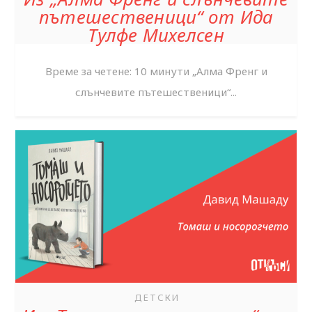
пътешественици“ от Ида
Тулфе Михелсен
Време за четене: 10 минути „Алма Френг и
слънчевите пътешественици“...
ДЕТСКИ