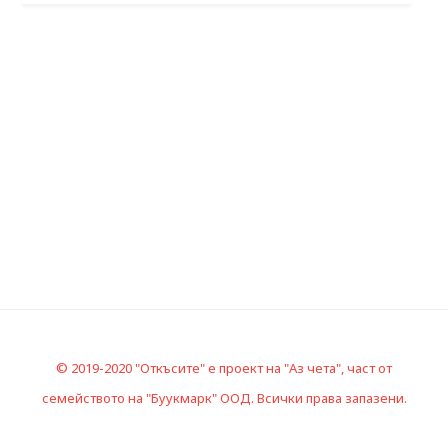
© 2019-2020 "Откъсите" е проект на "Аз чета", част от
семейството на "Буукмарк" ООД. Всички права запазени.