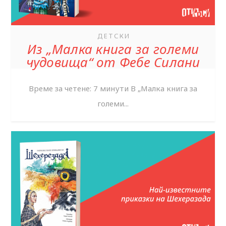
ДЕТСКИ
Из „Малка книга за големи
чудовища“ от Фебе Силани
Време за четене: 7 минути В „Малка книга за
големи...