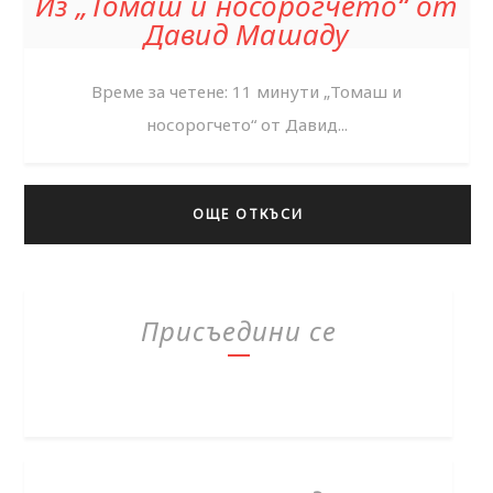
Из „Томаш и носорогчето“ от
Давид Машаду
Време за четене: 11 минути „Томаш и
носорогчето“ от Давид...
ОЩЕ ОТКЪСИ
Присъедини се