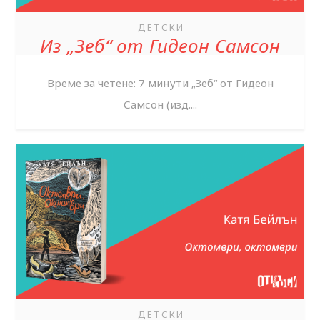
ДЕТСКИ
Из „Зеб“ от Гидеон Самсон
Време за четене: 7 минути „Зеб“ от Гидеон
Самсон (изд....
ДЕТСКИ