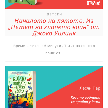
ДЕТСКИ
Началото на лятото. Из
„Пътят на хлапето воин“ от
Джоко Уилинк
Време за четене: 5 минути „Пътят на хлапето
воин“ от...