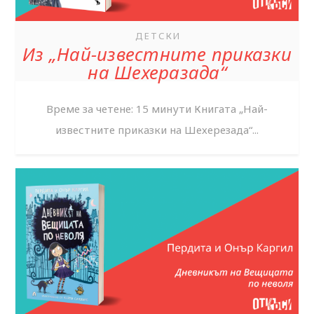
ДЕТСКИ
Из „Най-известните приказки
на Шехеразада“
Време за четене: 15 минути Книгата „Най-
известните приказки на Шехерезада“...