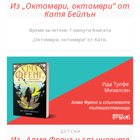
Из „Октомври, октомври“ от
Катя Бейлън
Време за четене: 7 минути Книгата
„Октомври, октомври“ от Катя...
ДЕТСКИ
Из „Алма Френг и слънчевите