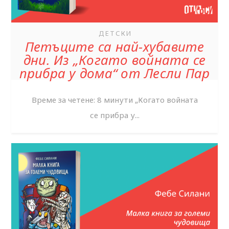
ДЕТСКИ
Петъците са най-хубавите
дни. Из „Когато войната се
прибра у дома“ от Лесли Пар
Време за четене: 8 минути „Когато войната
се прибра у...