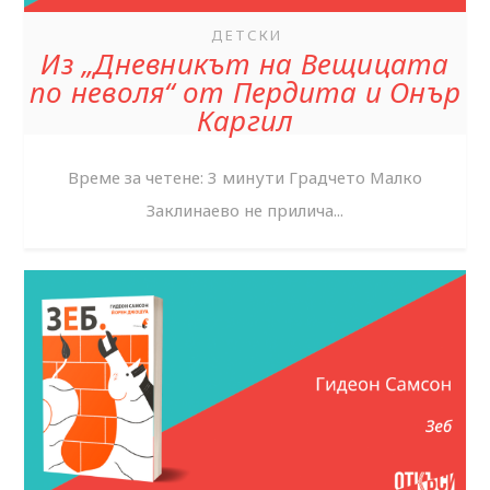
ДЕТСКИ
Из „Дневникът на Вещицата
по неволя“ от Пердита и Онър
Каргил
Време за четене: 3 минути Градчето Малко
Заклинаево не прилича...