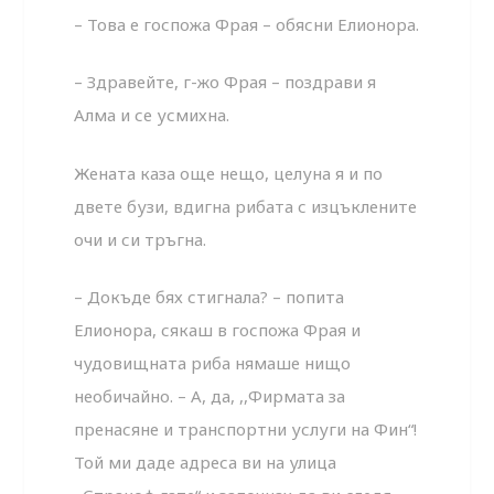
– Това е госпожа Фрая – обясни Елионора.
– Здравейте, г-жо Фрая – поздрави я
Алма и се усмихна.
Жената каза още нещо, целуна я и по
двете бузи, вдигна рибата с изцъклените
очи и си тръгна.
– Докъде бях стигнала? – попита
Елионора, сякаш в госпожа Фрая и
чудовищната риба нямаше нищо
необичайно. – А, да, ,,Фирмата за
пренасяне и транспортни услуги на Фин“!
Той ми даде адреса ви на улица