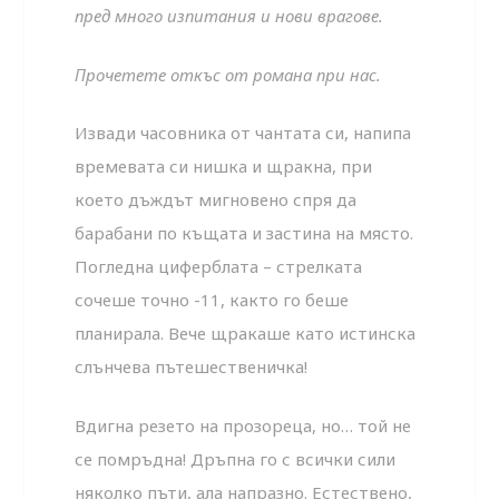
пред много изпитания и нови врагове.
Прочетете откъс от романа при нас.
Извади часовника от чантата си, напипа
времевата си нишка и щракна, при
което дъждът мигновено спря да
барабани по къщата и застина на място.
Погледна циферблата – стрелката
сочеше точно -11, както го беше
планирала. Вече щракаше като истинска
слънчева пътешественичка!
Вдигна резето на прозореца, но… той не
се помръдна! Дръпна го с всички сили
няколко пъти, ала напразно. Естествено,