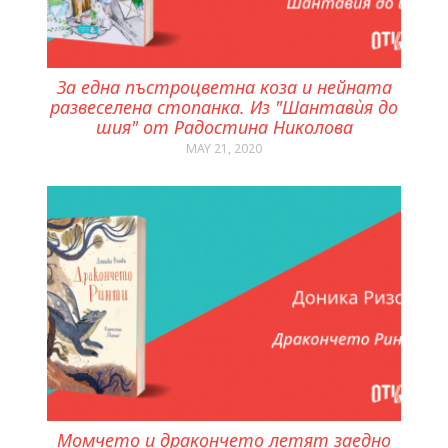
За една пъстроцветна коза и нейната
развеселена стопанка. Из "Шантавѝя до
шия" от Радостина Николова
MAY 21, 2020
Момчето и дракончето летят заедно