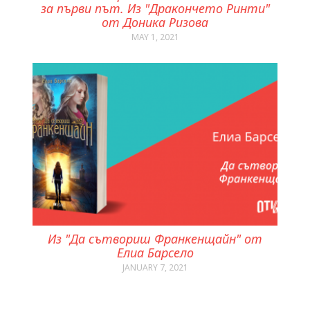
за първи път. Из "Дракончето Ринти"
от Доника Ризова
MAY 1, 2021
Из "Да сътвориш Франкенщайн" от
Елиа Барсело
JANUARY 7, 2021