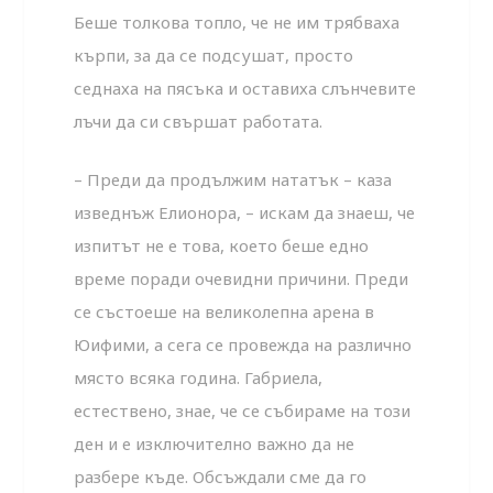
Беше толкова топло, че не им трябваха
кърпи, за да се подсушат, просто
седнаха на пясъка и оставиха слънчевите
лъчи да си свършат работата.
– Преди да продължим нататък – каза
изведнъж Елионора, – искам да знаеш, че
изпитът не е това, което беше едно
време поради очевидни причини. Преди
се състоеше на великолепна арена в
Юифими, а сега се провежда на различно
място всяка година. Габриела,
естествено, знае, че се събираме на този
ден и е изключително важно да не
разбере къде. Обсъждали сме да го