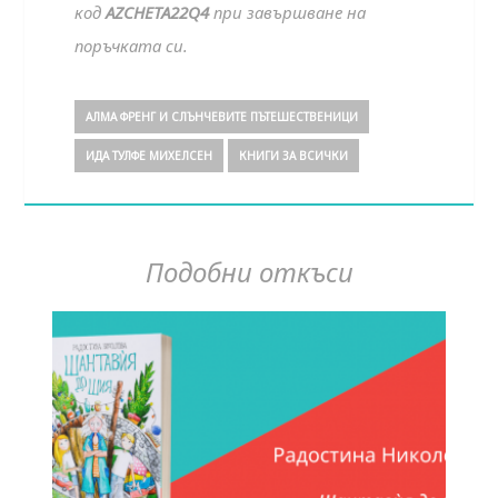
код
AZCHETA22Q4
при завършване на
поръчката си.
АЛМА ФРЕНГ И СЛЪНЧЕВИТЕ ПЪТЕШЕСТВЕНИЦИ
ИДА ТУЛФЕ МИХЕЛСЕН
КНИГИ ЗА ВСИЧКИ
Подобни откъси