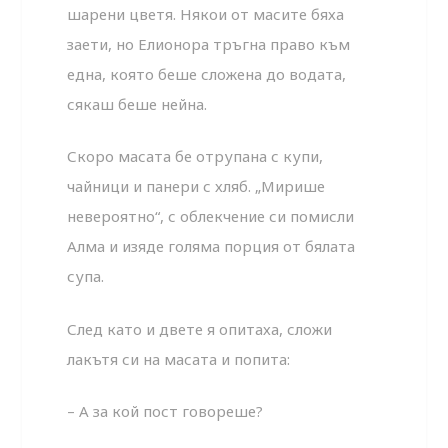
шарени цветя. Някои от масите бяха
заети, но Елионора тръгна право към
една, която беше сложена до водата,
сякаш беше нейна.
Скоро масата бе отрупана с купи,
чайници и панери с хляб. „Мирише
невероятно“, с облекчение си помисли
Алма и изяде голяма порция от бялата
супа.
След като и двете я опитаха, сложи
лакътя си на масата и попита:
– А за кой пост говореше?