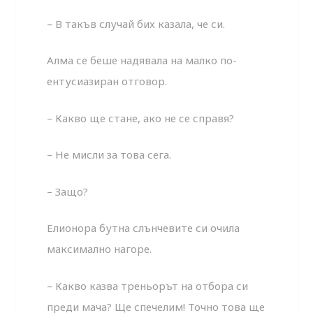
– В такъв случай бих казала, че си.
Алма се беше надявала на малко по-
ентусиазиран отговор.
– Какво ще стане, ако не се справя?
– Не мисли за това сега.
– Защо?
Елионора бутна слънчевите си очила
максимално нагоре.
– Какво казва треньорът на отбора си
преди мача? Ще спечелим! Точно това ще