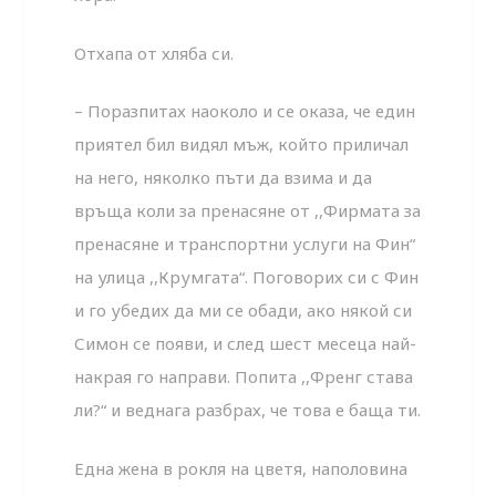
Отхапа от хляба си.
– Поразпитах наоколо и се оказа, че един
приятел бил видял мъж, който приличал
на него, няколко пъти да взима и да
връща коли за пренасяне от ,,Фирмата за
пренасяне и транспортни услуги на Фин“
на улица ,,Крумгата“. Поговорих си с Фин
и го убедих да ми се обади, ако някой си
Симон се появи, и след шест месеца най-
накрая го направи. Попита ,,Френг става
ли?“ и веднага разбрах, че това е баща ти.
Една жена в рокля на цветя, наполовина