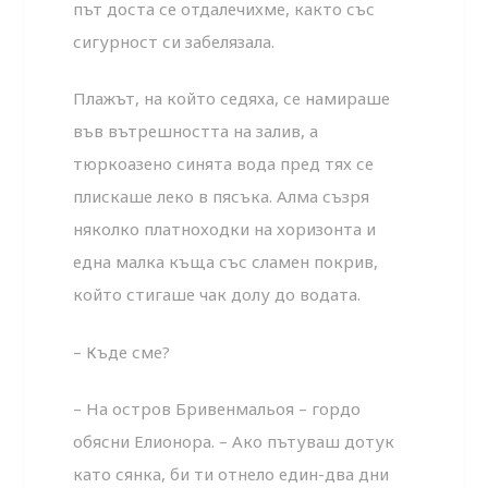
път доста се отдалечихме, както със
сигурност си забелязала.
Плажът, на който седяха, се намираше
във вътрешността на залив, а
тюркоазено синята вода пред тях се
плискаше леко в пясъка. Алма съзря
няколко платноходки на хоризонта и
една малка къща със сламен покрив,
който стигаше чак долу до водата.
– Къде сме?
– На остров Бривенмальоя – гордо
обясни Елионора. – Ако пътуваш дотук
като сянка, би ти отнело един-два дни