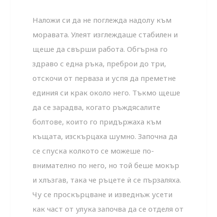
Наложи си да не поглежда надолу към
моравата. Улеят изглеждаше стабилен и
щеше да свърши работа. Обгърна го
здраво с една ръка, преброи до три,
отскочи от перваза и успя да преметне
единия си крак около него. Тъкмо щеше
да се зарадва, когато ръждясалите
болтове, които го придържаха към
къщата, изскърцаха шумно. Започна да
се спуска колкото се можеше по-
внимателно по него, но той беше мокър
и хлъзгав, така че ръцете ѝ се пързаляха.
Чу се проскърцване и изведнъж усети
как част от улука започва да се отделя от