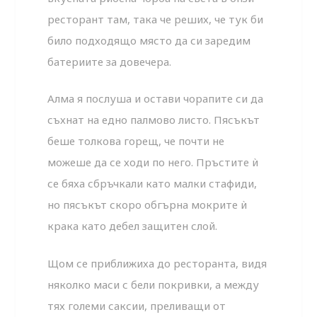
ресторант там, така че реших, че тук би
било подходящо място да си заредим
батериите за довечера.
Алма я послуша и остави чорапите си да
съхнат на едно палмово листо. Пясъкът
беше толкова горещ, че почти не
можеше да се ходи по него. Пръстите ѝ
се бяха сбръчкали като малки стафиди,
но пясъкът скоро обгърна мокрите ѝ
крака като дебел защитен слой.
Щом се приближиха до ресторанта, видя
няколко маси с бели покривки, а между
тях големи саксии, преливащи от