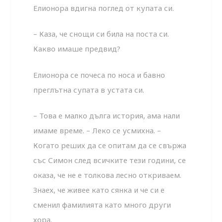
Елионора вдигна поглед от купата си.
– Каза, че снощи си била на поста си.
Какво имаше предвид?
Елионора се почеса по носа и бавно
преглътна супата в устата си.
– Това е малко дълга история, ама нали
имаме време. – Леко се усмихна. –
Когато реших да се опитам да се свържа
със Симон след всичките тези години, се
оказа, че не е толкова лесно откриваем.
Знаех, че живее като сянка и че си е
сменил фамилията като много други
хора.