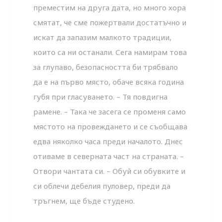
преместим на друга дата, но много хора
смятат, че сме пожертвали достатъчно и
искат да запазим малкото традиции,
които са ни останали. Сега намирам това
за глупаво, безопасността би трябвало
да е на първо място, обаче всяка година
губя при гласуването. – Тя повдигна
рамене. – Така че засега се променя само
мястото на провеждането и се съобщава
едва няколко часа преди началото. Днес
отиваме в северната част на страната. –
Отвори чантата си. – Обуй си обувките и
си облечи дебелия пуловер, преди да
тръгнем, ще бъде студено.