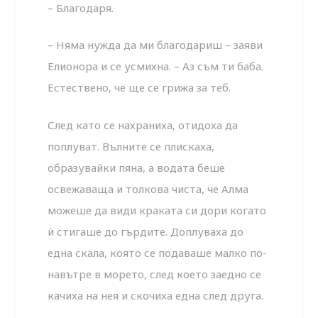
– Благодаря.
– Няма нужда да ми благодариш – заяви
Елионора и се усмихна. – Аз съм ти баба.
Естествено, че ще се грижа за теб.
След като се нахраниха, отидоха да
поплуват. Вълните се плискаха,
образувайки пяна, а водата беше
освежаваща и толкова чиста, че Алма
можеше да види краката си дори когато
ѝ стигаше до гърдите. Доплуваха до
една скала, която се подаваше малко по-
навътре в морето, след което заедно се
качиха на нея и скочиха една след друга.