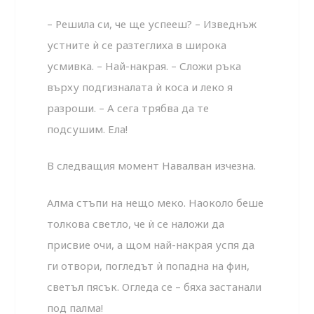
– Решила си, че ще успееш? – Изведнъж
устните ѝ се разтеглиха в широка
усмивка. – Най-накрая. – Сложи ръка
върху подгизналата ѝ коса и леко я
разроши. – А сега трябва да те
подсушим. Ела!
В следващия момент Навалван изчезна.
Алма стъпи на нещо меко. Наоколо беше
толкова светло, че ѝ се наложи да
присвие очи, а щом най-накрая успя да
ги отвори, погледът ѝ попадна на фин,
светъл пясък. Огледа се – бяха застанали
под палма!