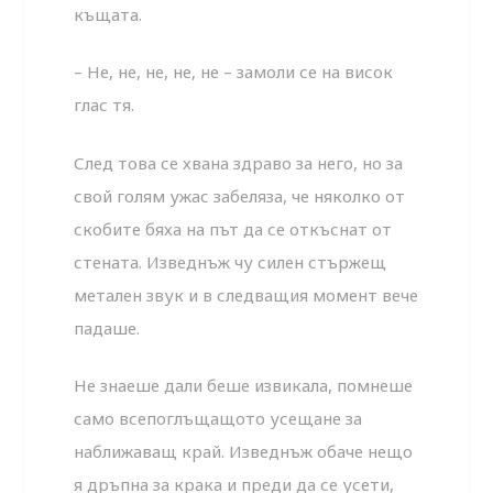
къщата.
– Не, не, не, не, не – замоли се на висок
глас тя.
След това се хвана здраво за него, но за
свой голям ужас забеляза, че няколко от
скобите бяха на път да се откъснат от
стената. Изведнъж чу силен стържещ
метален звук и в следващия момент вече
падаше.
Не знаеше дали беше извикала, помнеше
само всепоглъщащото усещане за
наближаващ край. Изведнъж обаче нещо
я дръпна за крака и преди да се усети,