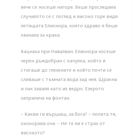
вече се носеше нагоре. Беше проследила
случилото се с поглед и високо горе видя
летящата Елионора, която здраво я беше
хванала за крака.
Кацнаха при Навалван. Елионора носеше
черен дъждобран с качулка, който ѝ
стигаше до глезените и който почти се
сливаше с тъмната вода зад нея. Щракна
и пак заваля като из ведро. Езерото
заприлича на фонтан.
– Какви ги вършиш, за бога? – попита тя,
ококорила очи. – Не те ли е страх от
високото?