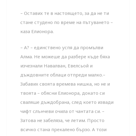
– Оставих те в настоящето, за да не ти
стане студено по време на пътуването –
каза Елионора.
– А? – единствено успя да промълви
Алма. Не можеше да разбере къде бяха
изчезнали Навалван, Евелсьой и
дъждовните облаци отпреди малко.–
Забавих своята времева нишка, но не и
твоята – обясни Елионора, докато си
сваляше дъждобрана, след което извади
чифт слънчеви очила от чантата си. –
Затова не забеляза, че летим. Просто
всичко стана прекалено бързо. А този