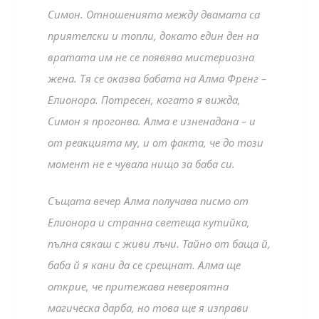
Симон. Отношенията между двамата са
приятелски и топли, докато един ден на
вратата им не се появява мистериозна
жена. Тя се оказва бабата на Алма Френг –
Елионора. Потресен, когато я вижда,
Симон я прогонва. Алма е изненадана – и
от реакцията му, и от факта, че до този
момент не е чувала нищо за баба си.
Същата вечер Алма получава писмо от
Елионора и странна светеща кутийка,
пълна сякаш с живи лъчи. Тайно от баща й,
баба й я кани да се срещнат. Алма ще
открие, че притежава невероятна
магическа дарба, но това ще я изправи