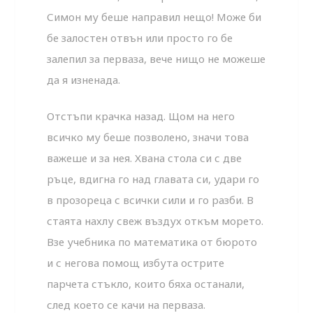
Симон му беше направил нещо! Може би
бе залостен отвън или просто го бе
залепил за перваза, вече нищо не можеше
да я изненада.
Отстъпи крачка назад. Щом на него
всичко му беше позволено, значи това
важеше и за нея. Хвана стола си с две
ръце, вдигна го над главата си, удари го
в прозореца с всички сили и го разби. В
стаята нахлу свеж въздух откъм морето.
Взе учебника по математика от бюрото
и с негова помощ избута острите
парчета стъкло, които бяха останали,
след което се качи на перваза.