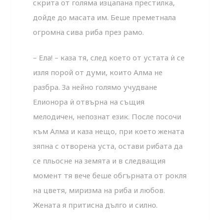
скрита от голяма изцапана престилка,
дойде до масата им. Беше преметнала
огромна сива риба през рамо.
– Ела! – каза тя, след което от устата ѝ се
изля порой от думи, които Алма не
разбра. За нейно голямо учудване
Елионора ѝ отвърна на същия
мелодичен, непознат език. После посочи
към Алма и каза нещо, при което жената
зяпна с отворена уста, остави рибата да
се пльосне на земята и в следващия
момент тя вече беше обгърната от рокля
на цветя, миризма на риба и любов.
Жената я притисна дълго и силно.