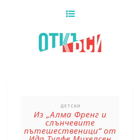
ДЕТСКИ
Из „Алма Френг и
слънчевите
пътешественици“ от
Ида Тулфе Михелсен