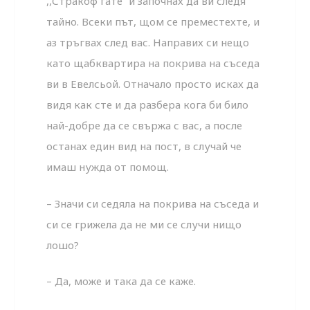
,,Стракоф гате“ и започнах да ви следя
тайно. Всеки път, щом се преместехте, и
аз тръгвах след вас. Направих си нещо
като щабквартира на покрива на съседа
ви в Евелсьой. Отначало просто исках да
видя как сте и да разбера кога би било
най-добре да се свържа с вас, а после
останах един вид на пост, в случай че
имаш нужда от помощ.
– Значи си седяла на покрива на съседа и
си се грижела да не ми се случи нищо
лошо?
– Да, може и така да се каже.