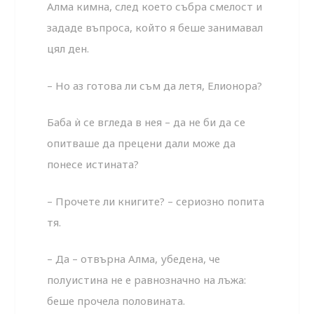
Алма кимна, след което събра смелост и
зададе въпроса, който я беше занимавал
цял ден.
– Но аз готова ли съм да летя, Елионора?
Баба ѝ се вгледа в нея – да не би да се
опитваше да прецени дали може да
понесе истината?
– Прочете ли книгите? – сериозно попита
тя.
– Да – отвърна Алма, убедена, че
полуистина не е равнозначно на лъжа:
беше прочела половината.