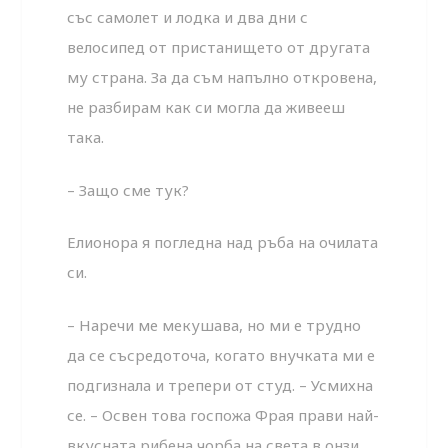
със самолет и лодка и два дни с
велосипед от пристанището от другата
му страна. За да съм напълно откровена,
не разбирам как си могла да живееш
така.
– Защо сме тук?
Елионора я погледна над ръба на очилата
си.
– Наречи ме мекушава, но ми е трудно
да се съсредоточа, когато внучката ми е
подгизнала и трепери от студ. – Усмихна
се. – Освен това госпожа Фрая прави най-
вкусната рибена чорба на света в онзи