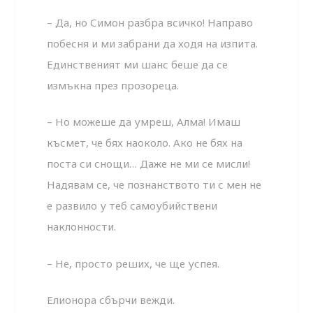
– Да, но Симон разбра всичко! Направо
побесня и ми забрани да ходя на изпита.
Единственият ми шанс беше да се
измъкна през прозореца.
– Но можеше да умреш, Алма! Имаш
късмет, че бях наоколо. Ако не бях на
поста си снощи… Даже не ми се мисли!
Надявам се, че познанството ти с мен не
е развило у теб самоубийствени
наклонности.
– Не, просто реших, че ще успея.
Елионора сбърчи вежди.