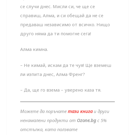
се случи днес. Мисли си, че ще се
справиш, Алма, и си обещай да не се
предаваш независимо от всичко. Нищо
друго няма да ти помогне сега!
Алма кимна.
– Не кимай, искам да те чуя! Ще вземеш
ли изпита днес, Алма Френг?
– Да, ще го взема – уверено каза тя.
Можете да поръчате
тази книга
и други
ненамалени продукти от
Ozone.bg
с 5%
отстъпка, като ползвате