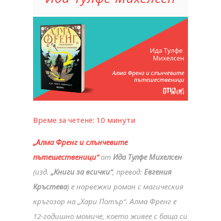
Време за четене:
10
минути
„Алма Френг и слънчевите
пътешественици“
от
Ида Тулфе Михелсен
(изд.
„Книги за всички“
, превод:
Евгения
Кръстева
) е норвежки роман с магическия
кръгозор на „Хари Потър“. Алма Френг е
12-годишно момиче, което живее с баща си