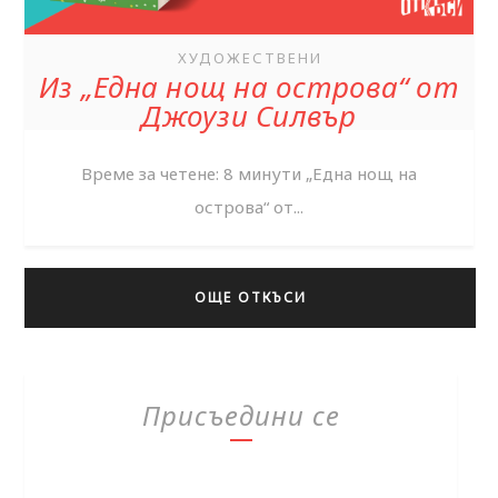
ХУДОЖЕСТВЕНИ
Из „Една нощ на острова“ от
Джоузи Силвър
Време за четене: 8 минути „Една нощ на
острова“ от...
ОЩЕ ОТКЪСИ
Присъедини се