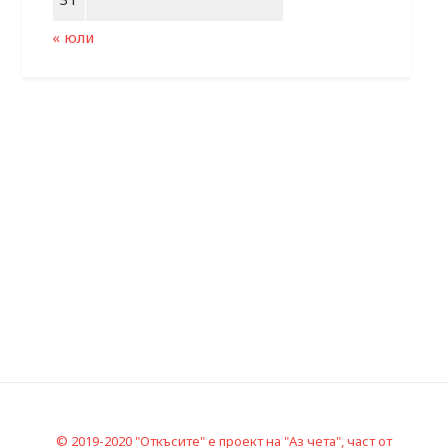
« юли
© 2019-2020 "Откъсите" е проект на "Аз чета", част от