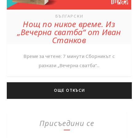
БЪЛГАРСКИ
Нощ по никое време. Из
„Вечерна сватба“ от Иван
Станков
Време за четене: 7 минути Сборникът с
разкази „Вечерна сватба“...
ОЩЕ ОТКЪСИ
Присъедини се