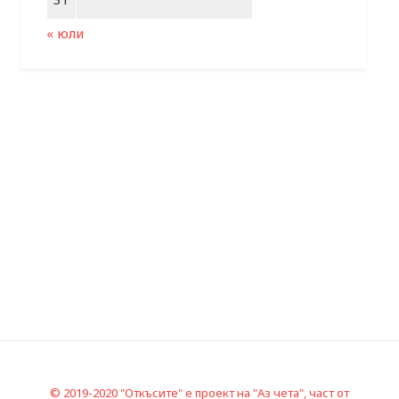
« юли
© 2019-2020 "Откъсите" е проект на "Аз чета", част от