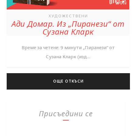
ХУДОЖЕСТВЕНИ
Ади Домар. Из „Пиранези“ от
Сузана Кларк
Време за четене: 9 минути „Пиранези“ от
Сузана Кларк (изд....
ОЩЕ ОТКЪСИ
Присъедини се