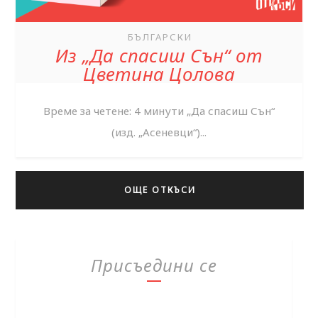
БЪЛГАРСКИ
Из „Да спасиш Сън“ от
Цветина Цолова
Време за четене: 4 минути „Да спасиш Сън“
(изд. „Асеневци“)...
ОЩЕ ОТКЪСИ
Присъедини се