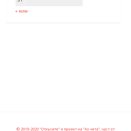
« юли
© 2019-2020 "Откъсите" е проект на "Аз чета", част от