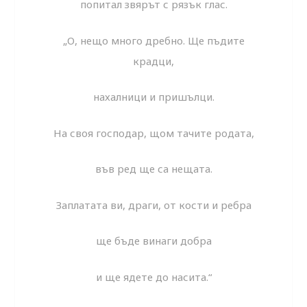
попитал звярът с рязък глас.
„О, нещо много дребно. Ще пъдите
крадци,
нахалници и пришълци.
На своя господар, щом тачите родата,
във ред ще са нещата.
Заплатата ви, драги, от кости и ребра
ще бъде винаги добра
и ще ядете до насита.“