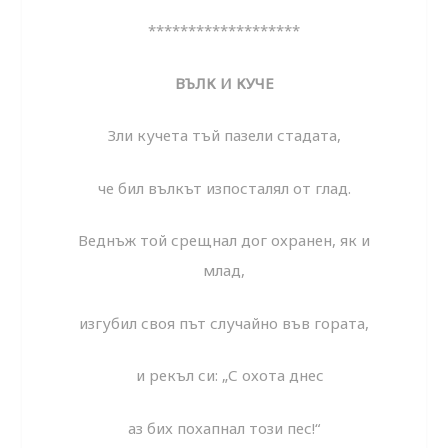
*******************
ВЪЛК И КУЧЕ
Зли кучета тъй пазели стадата,
че бил вълкът изпосталял от глад.
Веднъж той срещнал дог охранен, як и
млад,
изгубил своя път случайно във гората,
и рекъл си: „С охота днес
аз бих похапнал този пес!“