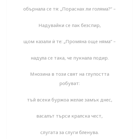
обърнала се тя: „Пораснах ли голяма?“ –
Надувайки се пак безспир,
щом казали ѝ те: „Промяна още няма“ –
надула се така, че пукнала подир.
Мнозина в този свят на глупостта
робуват:
тъй всеки буржоа желае замък днес,
васалът търси кралска чест,
слугата за слуги бленува.