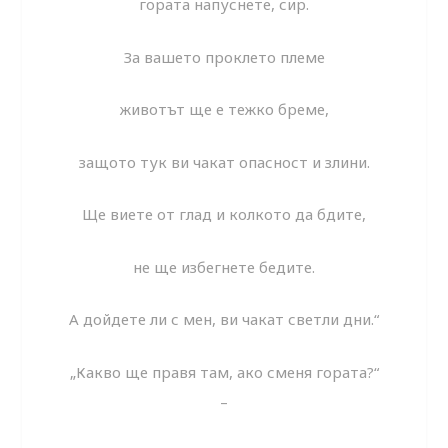
гората напуснете, сир.
За вашето проклето племе
животът ще е тежко бреме,
защото тук ви чакат опасност и злини.
Ще виете от глад и колкото да бдите,
не ще избегнете бедите.
А дойдете ли с мен, ви чакат светли дни.“
„Какво ще правя там, ако сменя гората?“
–