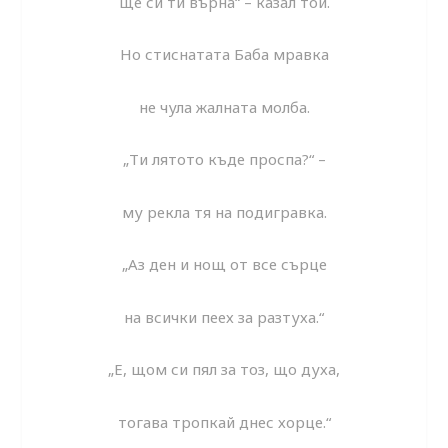
ще си ти върна“ – казал той.
Но стиснатата Баба мравка
не чула жалната молба.
„Ти лятото къде проспа?“ –
му рекла тя на подигравка.
„Аз ден и нощ от все сърце
на всички пеех за разтуха.“
„Е, щом си пял за тоз, що духа,
тогава тропкай днес хорце.“