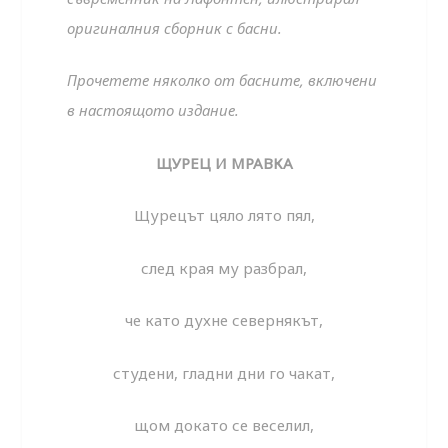
оригиналния сборник с басни.
Прочетете няколко от басните, включени
в настоящото издание.
ЩУРЕЦ И МРАВКА
Щурецът цяло лято пял,
след края му разбрал,
че като духне севернякът,
студени, гладни дни го чакат,
щом докато се веселил,