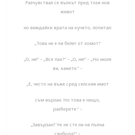
Разчувствал се вълкът пред този нов
живот
но виждайки врата на кучето, попитал:
„Това не е ли белег от хомот?
„О, не!“ – „Все пак?“ – „О, не!“ – „Но моля
ви, кажете.“ –
„Е, често на въже сред селския имот
съм вързан. Но това е нищо,
разберете.“ –
„Завързан? Че не сте ли на пълна
свобода?“ –