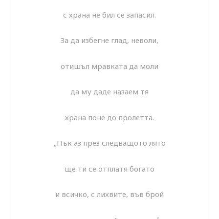
с храна не бил се запасил.
За да избегне глад, неволи,
отишъл мравката да моли
да му даде назаем тя
храна поне до пролетта.
„Пък аз през следващото лято
ще ти се отплатя богато
и всичко, с лихвите, във брой