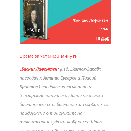
Време за четене:
3
минути
„Басни: Лафонтен“
(изд.
„Изток-Запад“
,
преводачи:
Атанас Сугарев и Паисий
Христов
) предлага за пръв път на
българския читател издание на всички
басни на великия баснописец. Творбите са
придружени от рисунките на
талантливия художник Франсоа Шово,
съвременник на Лафонтен, илюстрирал