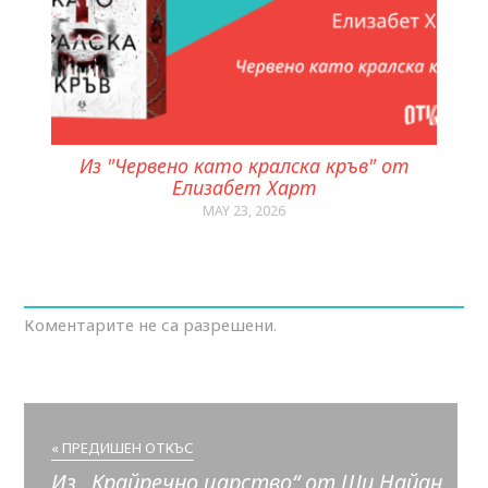
Из "Червено като кралска кръв" от
Елизабет Харт
MAY 23, 2026
Коментарите не са разрешени.
« ПРЕДИШЕН ОТКЪС
Из „Крайречно царство“ от Ши Найан