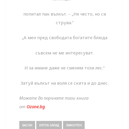
попитал пак вълкът. – „Не често, но си
струва.“
„А мен пред свободата богатите блюда
съвсем не ме интересуват.
И за имане даже не сменям този лес.“
Затуй вълкът на воля се скита и до днес.
Можете да поръчате тази книга
от
Ozone.bg
.
БАСНИ
ИЗТОК-ЗАПАД
ЛАФОНТЕН