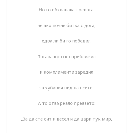
Но го обхванала тревога,
че ако почне битка с дога,
едва ли би го победил.
Тогава кротко приближил
и комплименти заредил
за хубавия вид на псето.
А то отвърнало превзето:
„За да сте сит и весел и да цари тук мир,