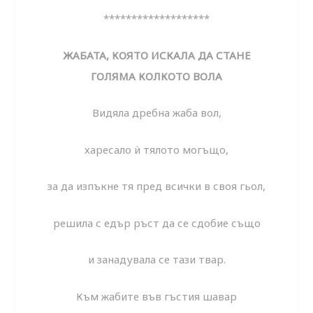
*******************
ЖАБАТА, КОЯТО ИСКАЛА ДА СТАНЕ
ГОЛЯМА КОЛКОТО ВОЛА
Видяла дребна жаба вол,
харесало ѝ тялото могъщо,
за да изпъкне тя пред всички в своя гьол,
решила с едър ръст да се сдобие също
и занадувала се тази твар.
Към жабите във гъстия шавар