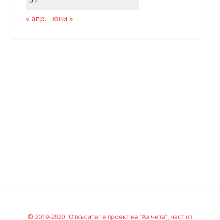
« апр.
юни »
© 2019-2020 "Откъсите" е проект на "Аз чета", част от