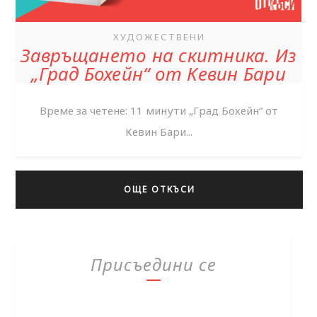
ХУДОЖЕСТВЕНИ
Завръщането на скитника. Из
„Град Бохейн“ от Кевин Бари
Време за четене: 11 минути „Град Бохейн“ от
Кевин Бари...
ОЩЕ ОТКЪСИ
Присъедини се