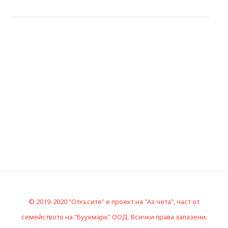
© 2019-2020 "Откъсите" е проект на "Аз чета", част от
семейството на "Буукмарк" ООД. Всички права запазени.