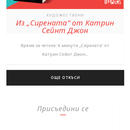
ХУДОЖЕСТВЕНИ
Из „Сирената“ от Катрин
Сейнт Джон
Време за четене: 6 минути „Сирената“ от
Катрин Сейнт Джон...
ОЩЕ ОТКЪСИ
Присъедини се