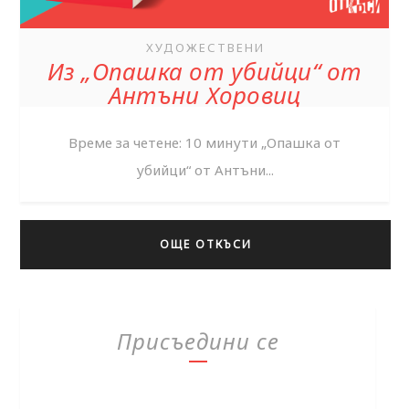
ХУДОЖЕСТВЕНИ
Из „Опашка от убийци“ от
Антъни Хоровиц
Време за четене: 10 минути „Опашка от
убийци“ от Антъни...
ОЩЕ ОТКЪСИ
Присъедини се