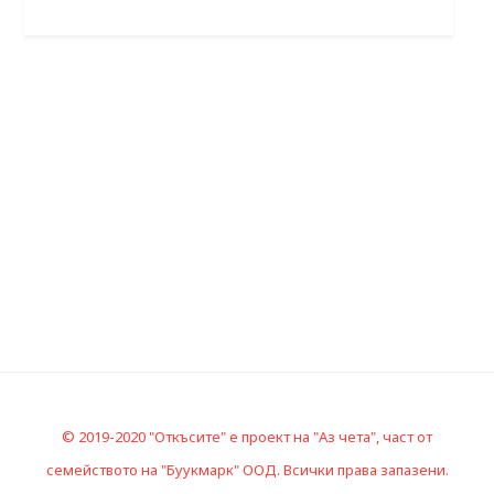
© 2019-2020 "Откъсите" е проект на "Аз чета", част от
семейството на "Буукмарк" ООД. Всички права запазени.