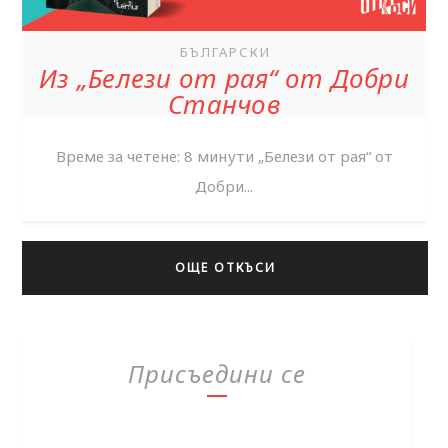
БЪЛГАРСКИ
Из „Белези от рая“ от Добри
Станчов
Време за четене: 8 минути „Белези от рая“ от
Добри...
ОЩЕ ОТКЪСИ
Присъедини се