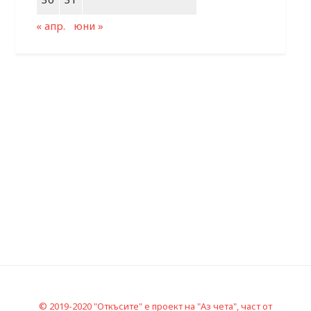
« апр.
юни »
© 2019-2020 "Откъсите" е проект на "Аз чета", част от