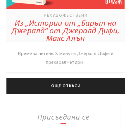
НЕХУДОЖЕСТВЕНИ
Из „Истории от „Барът на
Джералд“ от Джералд Дифи,
Макс Алън
Време за четене: 8 минути Джералд Дифи е
прекарал четири...
ОЩЕ ОТКЪСИ
Присъедини се