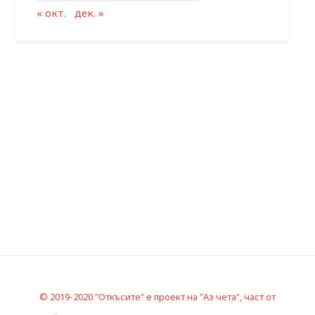
« окт.
дек. »
© 2019-2020 "Откъсите" е проект на "Аз чета", част от