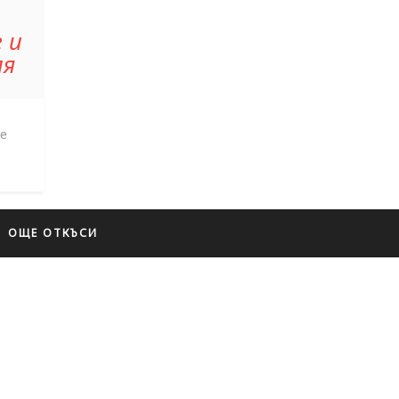
 и
ля
е
ОЩЕ ОТКЪСИ