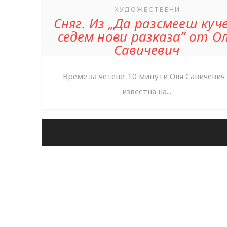
ХУДОЖЕСТВЕНИ
Сняг. Из „Да разсмееш куче
седем нови разказа” от О
Савичевич
Време за четене: 10 минути Оля Савичевич 
известна на...