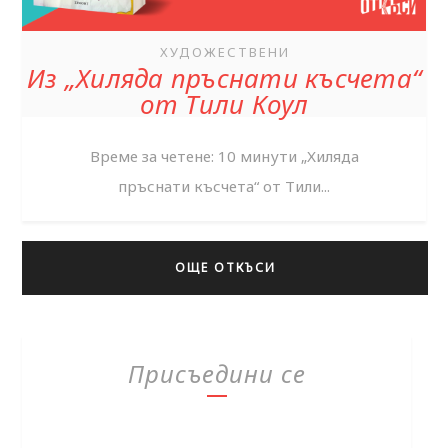
ХУДОЖЕСТВЕНИ
Из „Хиляда пръснати късчета“
от Тили Коул
Време за четене: 10 минути „Хиляда
пръснати късчета“ от Тили...
ОЩЕ ОТКЪСИ
Присъедини се