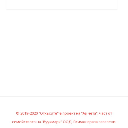
© 2019-2020 "Откъсите" е проект на "Аз чета", част от
семейството на "Буукмарк" ООД. Всички права запазени.