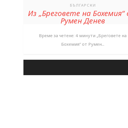
БЪЛГАРСКИ
Из „Бреговете на Бохемия“
Румен Денев
Време за четене: 4 минути „Бреговете на
Бохемия“ от Румен...