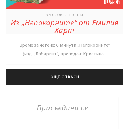
ХУДОЖЕСТВЕНИ
Из „Непокорните“ от Емилия
Харт
Време за четене: 6 минути „Непокорните“
(изд. „Лабиринт“, преводач: Кристина...
ОЩЕ ОТКЪСИ
Присъедини се