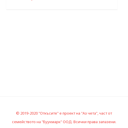
© 2019-2020 "Откъсите" е проект на "Аз чета", част от
семейството на "Буукмарк" ООД. Всички права запазени.