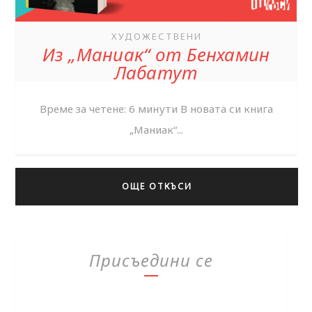
ХУДОЖЕСТВЕНИ
Из „Маниак“ от Бенхамин
Лабатут
Време за четене: 6 минути В новата си книга
„Маниак“...
ОЩЕ ОТКЪСИ
Присъедини се