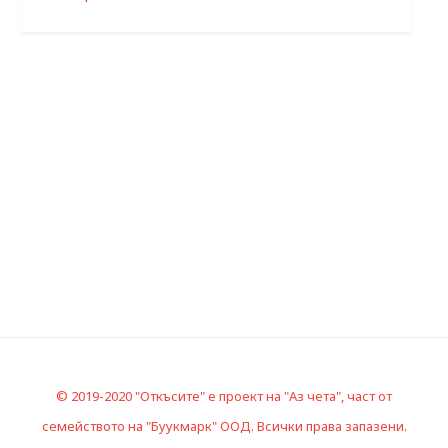
© 2019-2020 "Откъсите" е проект на "Аз чета", част от
семейството на "Буукмарк" ООД. Всички права запазени.