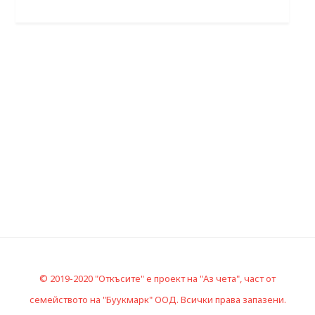
© 2019-2020 "Откъсите" е проект на "Аз чета", част от
семейството на "Буукмарк" ООД. Всички права запазени.