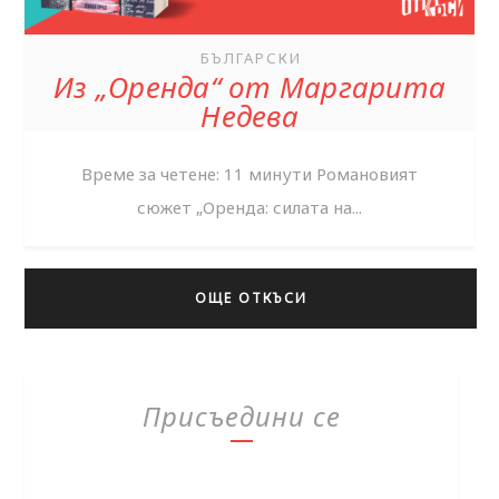
БЪЛГАРСКИ
Из „Оренда“ от Маргарита
Недева
Време за четене: 11 минути Романовият
сюжет „Оренда: силата на...
ОЩЕ ОТКЪСИ
Присъедини се