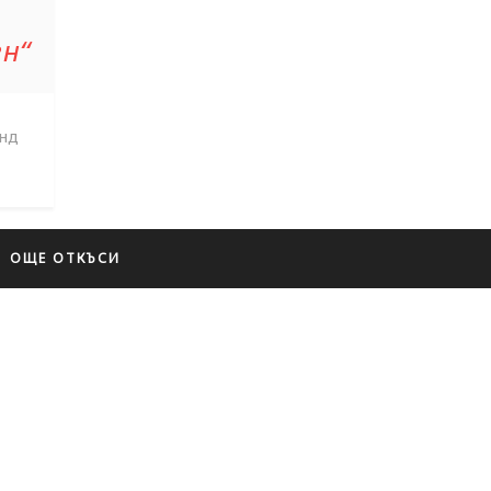
ен“
онд
ОЩЕ ОТКЪСИ