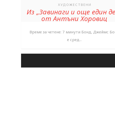
ХУДОЖЕСТВЕНИ
Из „Завинаги и още един д
от Антъни Хоровиц
Време за четене: 7 минути Бонд, Джеймс Б
е сред...