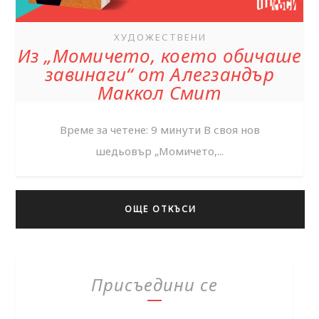
ХУДОЖЕСТВЕНИ
Из „Момичето, което обичаше
завинаги“ от Алегзандър
Маккол Смит
Време за четене: 9 минути В своя нов
шедьовър „Момичето,...
ОЩЕ ОТКЪСИ
Присъедини се