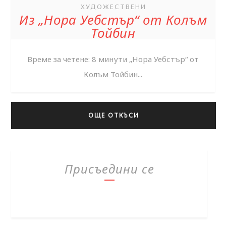
ХУДОЖЕСТВЕНИ
Из „Нора Уебстър“ от Колъм
Тойбин
Време за четене: 8 минути „Нора Уебстър“ от
Колъм Тойбин...
ОЩЕ ОТКЪСИ
Присъедини се