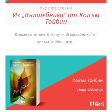
ХУДОЖЕСТВЕНИ
Из „Вълшебника“ от Колъм
Тойбин
Време за четене: 6 минути „Вълшебника“ от
Колъм Тойбин (изд....