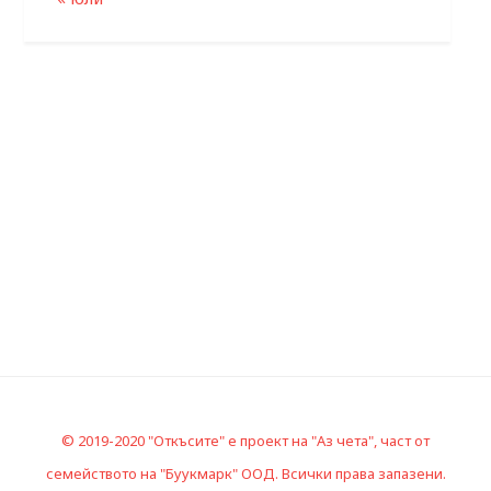
© 2019-2020 "Откъсите" е проект на "Аз чета", част от
семейството на "Буукмарк" ООД. Всички права запазени.