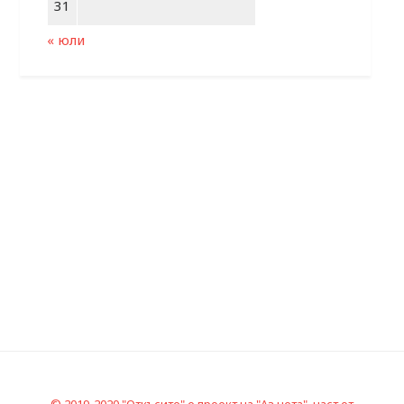
31
« юли
© 2019-2020 "Откъсите" е проект на "Аз чета", част от