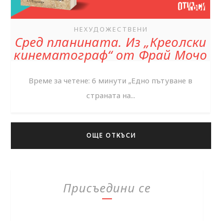
НЕХУДОЖЕСТВЕНИ
Сред планината. Из „Креолски
кинематограф“ от Фрай Мочо
Време за четене: 6 минути „Едно пътуване в
страната на...
ОЩЕ ОТКЪСИ
Присъедини се