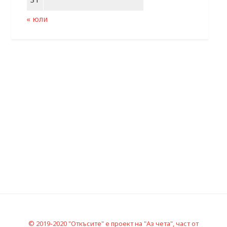
« юли
© 2019-2020 "Откъсите" е проект на "Аз чета", част от