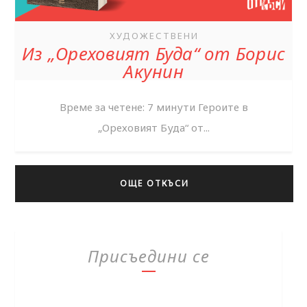
ХУДОЖЕСТВЕНИ
Из „Ореховият Буда“ от Борис
Акунин
Време за четене: 7 минути Героите в
„Ореховият Буда“ от...
ОЩЕ ОТКЪСИ
Присъедини се