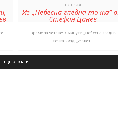
ПОЕЗИЯ
и,
Из „Небесна гледна точка“ 
ев
Стефан Цанев
те
Време за четене: 3 минути „Небесна гледна
точка“ (изд. „Жанет...
ОЩЕ ОТКЪСИ