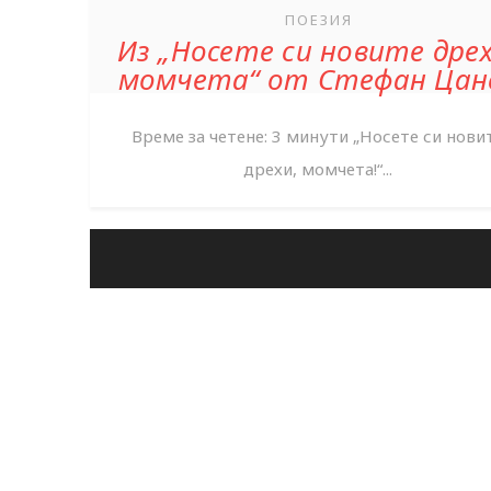
ПОЕЗИЯ
Из „Носете си новите дрех
момчета“ от Стефан Цан
Време за четене: 3 минути „Носете си нови
дрехи, момчета!“...