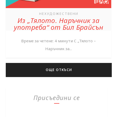
НЕХУДОЖЕСТВЕНИ
Из „Тялото. Наръчник за
употреба“ от Бил Брайсън
Време за четене: 4 минути С „Тялото –
Наръчник за...
ОЩЕ ОТКЪСИ
Присъедини се