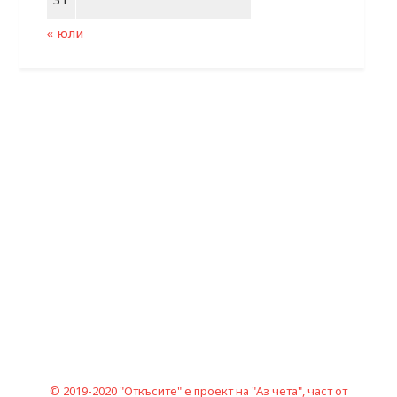
« юли
© 2019-2020 "Откъсите" е проект на "Аз чета", част от