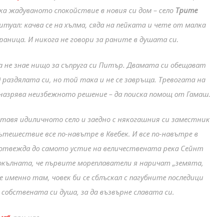
ка жадуваното спокойствие в новия си дом – село
Трите
итуал: качва се на хълма, сяда на пейката и чете от малка
раница. И никога не говори за раните в душата си.
а не знае нищо за съпруга си Питър. Двамата си обещават
 раздялата си, но той така и не се завръща. Тревогата на
я назрява неизбежното решение – да поиска помощ от Гамаш.
авя идиличното село и заедно с някогашния си заместник
ътешествие все по-навътре в Квебек. И все по-навътре в
 отвежда до самото устие на величествената река Сейнт
окълната, че първите мореплаватели я наричат „земята,
 не именно там, човек би се сблъскал с пагубните последици
 собствената си душа, за да възвърне славата си.