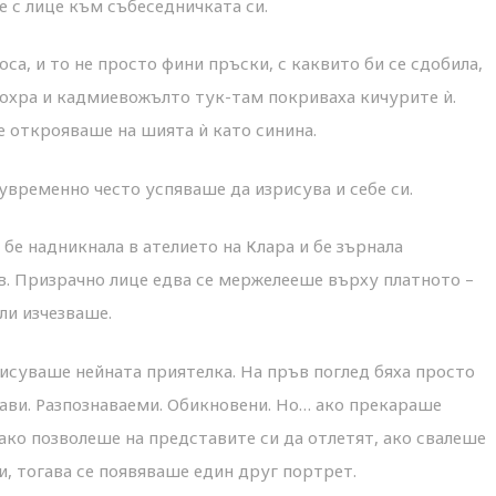
е с лице към събеседничката си.
са, и то не просто фини пръски, с каквито би се сдобила,
и охра и кадмиевожълто тук-там покриваха кичурите ѝ.
е открояваше на шията ѝ като синина.
временно често успяваше да изрисува и себе си.
бе надникнала в ателието на Клара и бе зърнала
ив. Призрачно лице едва се мержелееше върху платното –
ли изчезваше.
исуваше нейната приятелка. На пръв поглед бяха просто
ави. Разпознаваеми. Обикновени. Но… ако прекараше
ако позволеше на представите си да отлетят, ако свалеше
и, тогава се появяваше един друг портрет.