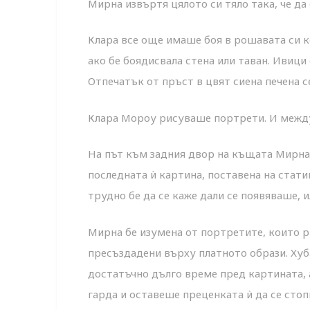
Мирна извъртя цялото си тяло така, че да 
Клара все още имаше боя в рошавата си ко
ако бе боядисвала стена или таван. Ивиц
Отпечатък от пръст в цвят сиена печена с
Клара Мороу рисуваше портрети. И между
На път към задния двор на къщата Мирна 
последната ѝ картина, поставена на стат
трудно бе да се каже дали се появяваше, и
Мирна бе изумена от портретите, които р
пресъздадени върху платното образи. Хуб
достатъчно дълго време пред картината, 
гарда и оставеше преценката ѝ да се стоп