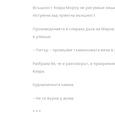
Всъщност Клара Мороу не рисуваше лица, 
потулени зад приятна външност.
Произведенията ѝ спираха дъха на Мирна. 
я уплаши.
– Питър – промълви тъмнокожата жена в 
Разбрала бе, че и разговорът, и призрач
Клара.
Художничката кимна.
– Не се върна у дома.
* * *