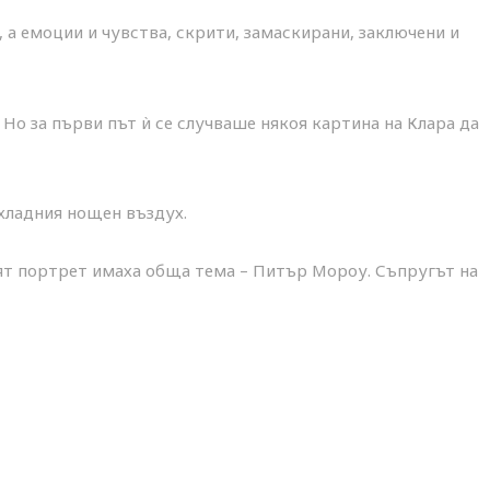
а емоции и чувства, скрити, замаскирани, заключени и
Но за първи път ѝ се случваше някоя картина на Клара да
хладния нощен въздух.
ният портрет имаха обща тема – Питър Мороу. Съпругът на