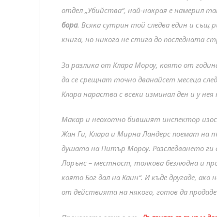
отдел „Убийства“, най-накрая е намерил та
бора
. Всяка сутрин той следва един и същ р
книга, но никога не стига до последната ст
За разлика от Клара Мороу, която от годин
да се срещнат точно дванайсет месеца след
Клара нараства с всеки изминал ден и у не
Макар и неохотно бившият инспектор изост
Жан Ги, Клара и Мирна Ландерс поемат на п
душата на Питър Мороу. Разследването ги
Лорънс – местност, толкова безлюдна и пр
която Бог дал на Каин“. И къде другаде, ако
от действията на някого, готов да продаде