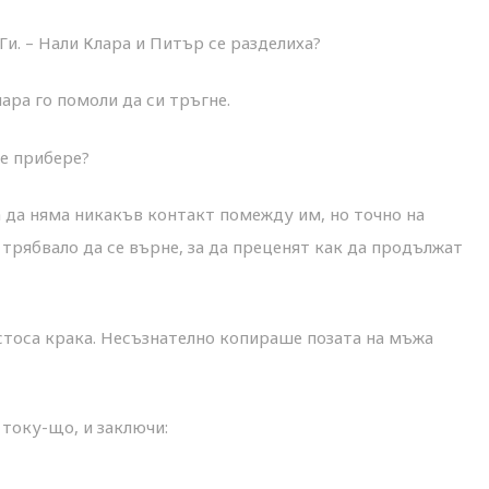
 Ги. – Нали Клара и Питър се разделиха?
ара го помоли да си тръгне.
се прибере?
а да няма никакъв контакт помежду им, но точно на
трябвало да се върне, за да преценят как да продължат
ъстоса крака. Несъзнателно копираше позата на мъжа
 току-що, и заключи: