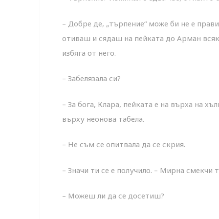
– Добре де, „търпение“ може би не е прав
отиваш и сядаш на пейката до Арман всяк
избяга от него.
– Забелязала си?
– За бога, Клара, пейката е на върха на 
върху неонова табела.
– Не съм се опитвала да се скрия.
– Значи ти се е получило. – Мирна смекчи
– Можеш ли да се досетиш?