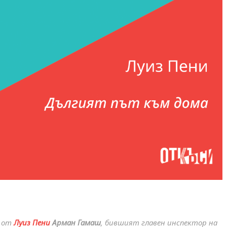
) от
Луиз Пени
‌Арман Гамаш
, бившият главен инспектор на