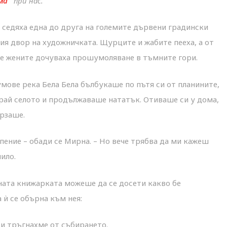
ма“
при нас.
 седяха една до друга на големите дървени градински
ния двор на художничката. Щурците и жабите пееха, а от
е жените дочуваха прошумоляване в тъмните гори.
мове река Бела Бела бълбукаше по пътя си от планините,
ай селото и продължаваше нататък. Отиваше си у дома,
ързаше.
пение – обади се Мирна. – Но вече трябва да ми кажеш
чило.
ата книжарката можеше да се досети какво бе
 ѝ се обърна към нея:
си тръгнахме от събирането.