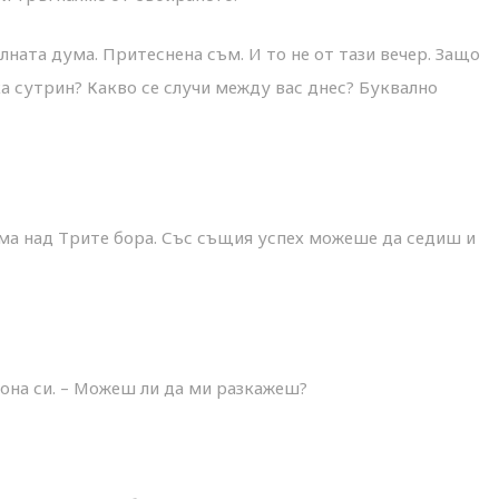
илната дума. Притеснена съм. И то не от тази вечер. Защо
а сутрин? Какво се случи между вас днес? Буквално
хълма над Трите бора. Със същия успех можеше да седиш и
 тона си. – Можеш ли да ми разкажеш?