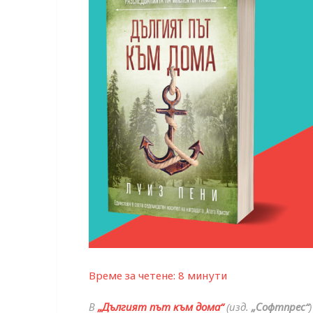
Време за четене:
8
минути
В
„Дългият път към дома“
(изд.
„Софтпрес“