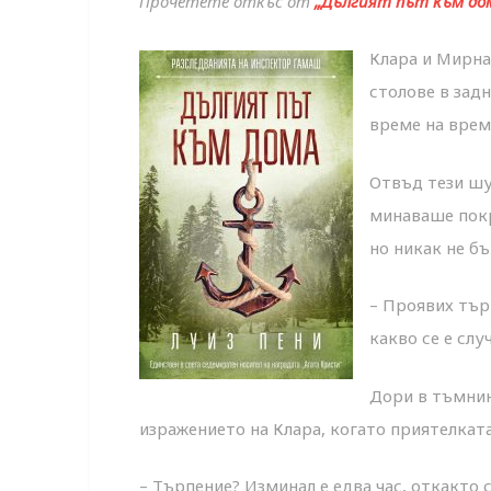
Прочетете откъс от
„Дългият път към до
Клара и Мирна
столове в зад
време на врем
Отвъд тези шу
минаваше покр
но никак не б
– Проявих тър
какво се е слу
Дори в тъмнин
изражението на Клара, когато приятелката
– Търпение? Изминал е едва час, откакто 