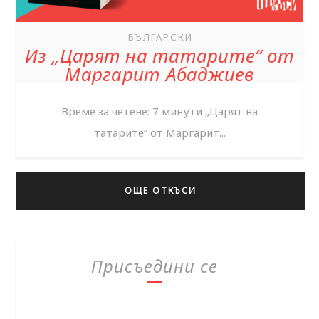
БЪЛГАРСКИ
Из „Царят на татарите“ от
Маргарит Абаджиев
Време за четене: 7 минути „Царят на
татарите“ от Маргарит...
ОЩЕ ОТКЪСИ
Присъедини се