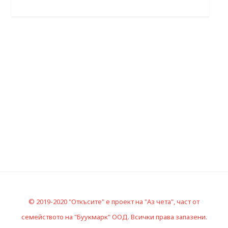
© 2019-2020 "Откъсите" е проект на "Аз чета", част от
семейството на "Буукмарк" ООД. Всички права запазени.