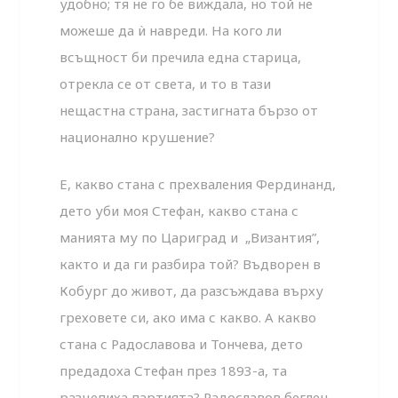
удобно; тя не го бе виждала, но той не
можеше да ѝ навреди. На кого ли
всъщност би пречила една старица,
отрекла се от света, и то в тази
нещастна страна, застигната бързо от
национално крушение?
Е, какво стана с прехваления Фердинанд,
дето уби моя Стефан, какво стана с
манията му по Цариград и „Византия”,
както и да ги разбира той? Въдворен в
Кобург до живот, да разсъждава върху
греховете си, ако има с какво. А какво
стана с Радославова и Тончева, дето
предадоха Стефан през 1893-а, та
разцепиха партията? Радославов беглец