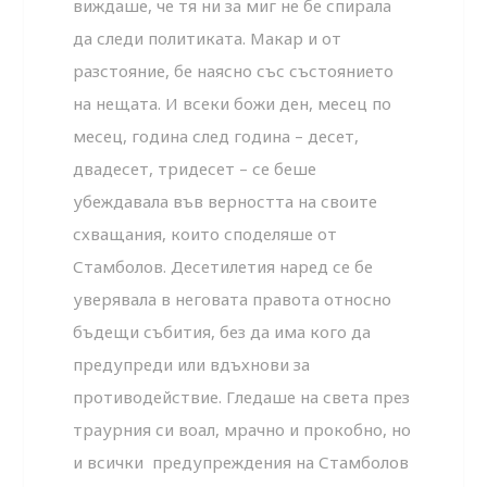
виждаше, че тя ни за миг не бе спирала
да следи политиката. Макар и от
разстояние, бе наясно със състоянието
на нещата. И всеки божи ден, месец по
месец, година след година – десет,
двадесет, тридесет – се беше
убеждавала във верността на своите
схващания, които споделяше от
Стамболов. Десетилетия наред се бе
уверявала в неговата правота относно
бъдещи събития, без да има кого да
предупреди или вдъхнови за
противодействие. Гледаше на света през
траурния си воал, мрачно и прокобно, но
и всички предупреждения на Стамболов