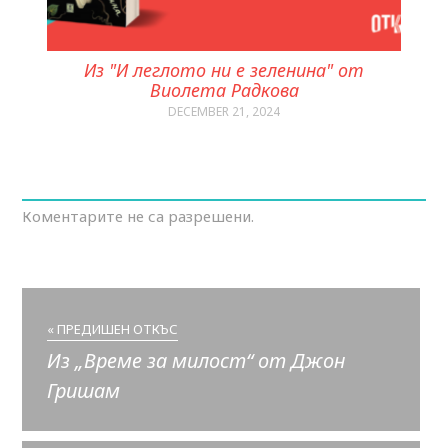
Из "И леглото ни е зеленина" от
Виолета Радкова
DECEMBER 21, 2024
Коментарите не са разрешени.
« ПРЕДИШЕН ОТКЪС
Из „Време за милост“ от Джон
Гришам