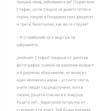
прошка няма, забелязвате ли? Първо моя
Стефан, сетне Свирчо на деветстотин и
седма, накрая и Генадиева през двадесет
и трета. Безотказно, как ви се струва?
– И Стамболийски е мъртъв, не
забравяйте.
„Нейният Стефан” гледаше от десетки
фотографии, сниман на различна възраст
и в различно обкръжение, но винаги с
един неизменен израз – устните свити,
очите гледат съсредоточено, почти
гневно, ръцете стиснати в юмруци.
Ръцете ли?… Харитонов потръпна от
стигналата ги участ. Той бързо предаде