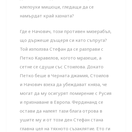
клепоухи мишоци, гледащи да се
намърдат край хазната?
Где е Начович, този противен мизерабъл,
що държеше дъщеря си като съпруга?
Той използва Стефан да се разправи с
Петко Каравелов, когото мразеше, а
сетне се сдуши със Стоилова. Докато
Петко беше в Черната джамия, Стоилов
и Начович взеха да убеждават княза, че
могат да му осигурят помирение с Русия
и признаване в Европа. Фердинанд се
остави да налеят тази блага отрова в
ушите му и от този ден Стефан стана
главна цел на тяхното съзаклятие. Ето ги