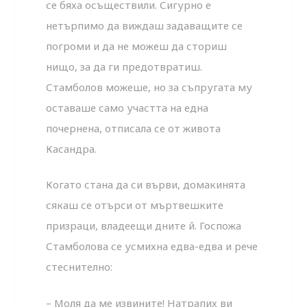
се бяха осъществили. Сигурно е
нетърпимо да виждаш задаващите се
погроми и да не можеш да сториш
нищо, за да ги предотвратиш.
Стамболов можеше, но за съпругата му
оставаше само участта на една
почернена, отписала се от живота
Касандра.
Когато стана да си върви, домакинята
сякаш се отърси от мъртвешките
призраци, владеещи дните й. Госпожа
Стамболова се усмихна едва-едва и рече
стеснително:
– Моля да ме извините! Натрапих ви