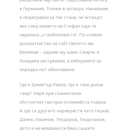
в Германия, Тончев в затвора. Наказание
и подигравка за тях стана, че четвърт
век след клането на Стефан още ги
наричаха „стамболовисти”. По-голямо
доказателство за собственото им
безличие – здраве му кажи. Свирчо и
Генадиев застреляни, а либералите за
пореден път обезглавени.
Где е Димитър Ризов, где е тази долна
твар? Умря при съмнителни
обстоятелства през осемнайста година.
А где са другите кариеристи като Гешов,
Данев, Иванчов, Теодоров, Людсканов,
дето и на младини си бяха същите