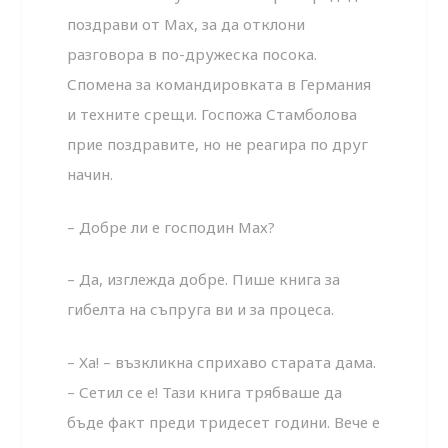
поздрави от Мах, за да отклони
разговора в по-дружеска посока.
Спомена за командировката в Германия
и техните срещи. Госпожа Стамболова
прие поздравите, но не реагира по друг
начин.
– Добре ли е господин Мах?
– Да, изглежда добре. Пише книга за
гибелта на съпруга ви и за процеса.
– Ха! – възкликна сприхаво старата дама.
– Сетил се е! Тази книга трябваше да
бъде факт преди тридесет години. Вече е