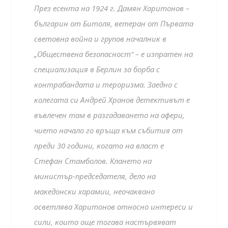
През есента на 1924 г. Дамян Харитонов –
българин от Битоля, ветеран от Първата
световна война и групов началник в
„Обществена безопасност“ – е изпратен на
специализация в Берлин за борба с
контрабандата и тероризма. Заедно с
колегата си Андрей Хранов детективът е
въвлечен там в разгадаването на афери,
чието начало го връща към събития от
преди 30 години, когато на власт е
Стефан Стамболов. Клането на
министър-председателя, дело на
македонски харамии, неочаквано
осветлява Харитонов относно интереси и
сили, които още тогава настървяват