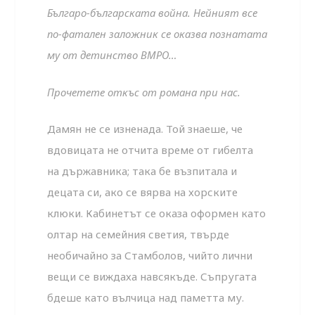
Българо-българската война. Нейният все
по-фатален заложник се оказва познатата
му от детинство ВМРО…
Прочетете откъс от романа при нас.
Дамян не се изненада. Той знаеше, че
вдовицата не отчита време от гибелта
на държавника; така бе възпитала и
децата си, ако се вярва на хорските
клюки. Кабинетът се оказа оформен като
олтар на семейния светия, твърде
необичайно за Стамболов, чийто лични
вещи се виждаха навсякъде. Съпругата
бдеше като вълчица над паметта му.