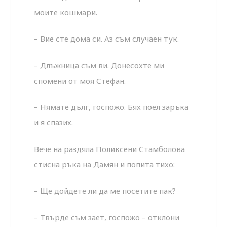
моите кошмари.
– Вие сте дома си. Аз съм случаен тук.
– Длъжница съм ви. Донесохте ми
спомени от моя Стефан.
– Нямате дълг, госпожо. Бях поел заръка
и я спазих.
Вече на раздяла Поликсени Стамболова
стисна ръка на Дамян и попита тихо:
– Ще дойдете ли да ме посетите пак?
– Твърде съм зает, госпожо – отклони