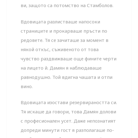
ви, защото са потомство на Стамболов.
Вдовицата разлистваше напосоки
страниците и прокарваше пръсти по
редовете. Тя се зачиташе за момент в
някой откъс, съживеното от това
чувство раздвижваше още фините черти
на лицето й. Дамян я наблюдаваше
равнодушно. Той вдигна чашата и отпи
вино.
Вдовицата изостави резервираността си.
Тя искаше да говори, това Дамян долови
с професионален усет. Даже непознатият
допреди минути гост я разполагаше по-