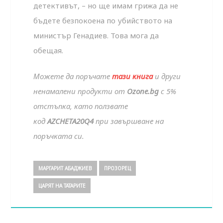
детективът, – но ще имам грижа да не
бъдете безпокоена по убийството на
министър Генадиев. Това мога да
обещая.
Можете да поръчате
тази книга
и други
ненамалени продукти от
Ozone.bg
с 5%
отстъпка, като ползвате
код
AZCHETA20Q4
при завършване на
поръчката си.
МАРГАРИТ АБАДЖИЕВ
ПРОЗОРЕЦ
ЦАРЯТ НА ТАТАРИТЕ