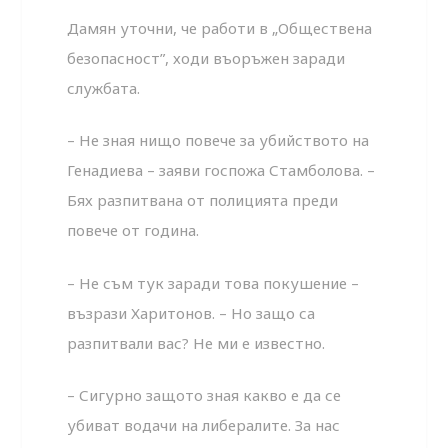
Дамян уточни, че работи в „Обществена
безопасност”, ходи въоръжен заради
службата.
– Не зная нищо повече за убийството на
Генадиева – заяви госпожа Стамболова. –
Бях разпитвана от полицията преди
повече от година.
– Не съм тук заради това покушение –
възрази Харитонов. – Но защо са
разпитвали вас? Не ми е известно.
– Сигурно защото зная какво е да се
убиват водачи на либералите. За нас