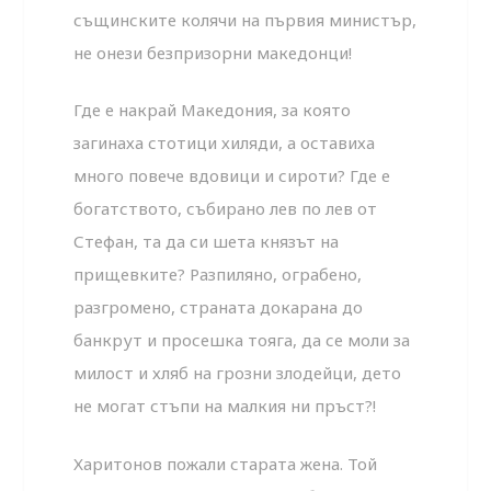
същинските колячи на първия министър,
не онези безпризорни македонци!
Где е накрай Македония, за която
загинаха стотици хиляди, а оставиха
много повече вдовици и сироти? Где е
богатството, събирано лев по лев от
Стефан, та да си шета князът на
прищевките? Разпиляно, ограбено,
разгромено, страната докарана до
банкрут и просешка тояга, да се моли за
милост и хляб на грозни злодейци, дето
не могат стъпи на малкия ни пръст?!
Харитонов пожали старата жена. Той