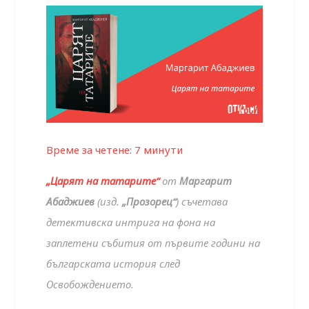
Време за четене:
7
минути
„Царят на татарите“
от
Маргарит
Абаджиев
(изд.
„Прозорец“
) съчетава
детективска интрига на фона на
заплетени събития от първите години на
българската история след
Освобождението.