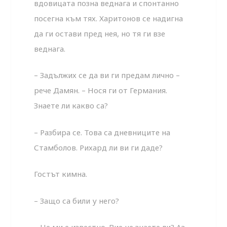
вдовицата позна веднага и спонтанно
посегна към тях. Харитонов се надигна
да ги остави пред нея, но тя ги взе
веднага.
– Задължих се да ви ги предам лично –
рече Дамян. – Нося ги от Германия.
Знаете ли какво са?
– Разбира се. Това са дневниците на
Стамболов. Рихард ли ви ги даде?
Гостът кимна.
– Защо са били у него?