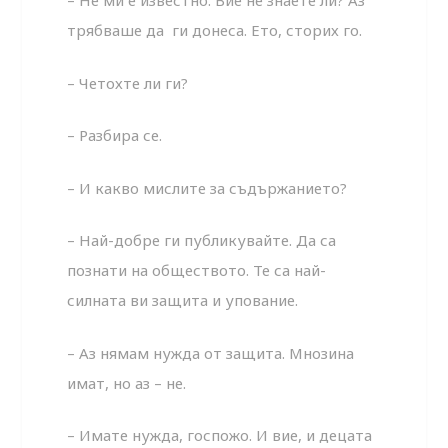
– Не ми е известно. Вие не знаете ли? Аз
трябваше да ги донеса. Ето, сторих го.
– Четохте ли ги?
– Разбира се.
– И какво мислите за съдържанието?
– Най-добре ги публикувайте. Да са
познати на обществото. Те са най-
силната ви защита и упование.
– Аз нямам нужда от защита. Мнозина
имат, но аз – не.
– Имате нужда, госпожо. И вие, и децата