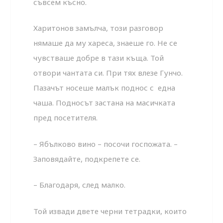
съвсем късно.
Харитонов замълча, този разговор
нямаше да му хареса, знаеше го. Не се
чувстваше добре в тази къща. Той
отвори чантата си. При тях влезе Гунчо.
Пазачът носеше малък поднос с една
чаша. Подносът застана на масичката
пред посетителя.
– Ябълково вино – посочи госпожата. –
Заповядайте, подкрепете се.
– Благодаря, след малко.
Той извади двете черни тетрадки, които