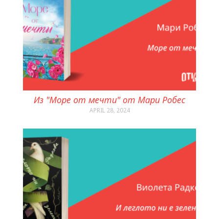
Из "Море от мечти" от Мари Робес
APRIL 28, 2024