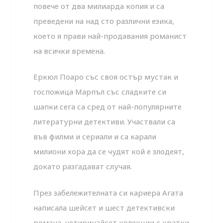
повече от два милиарда копия и са
преведени на над сто различни езика,
което я прави най-продавания романист
на всички времена.
Еркюл Поаро със своя остър мустак и
госпожица Марпъл със сладки­те си
шапки сега са сред от най-популярните
литературни детективи. Участвали са
във филми и сериали и са карали
милиони хора да се чудят кой е злодеят,
докато разгадават случая.
През забележителната си кариера Агата
написала шейсет и шест де­тективски
романа, четиринайсет колекции с кратки