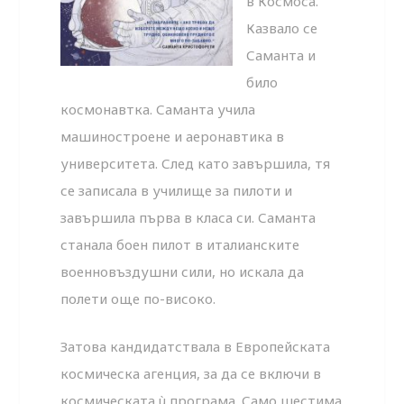
в Космоса.
Казвало се
Саманта и
било
космонавтка. Саманта учила
машиностроене и аеронавтика в
университета. След като завършила, тя
се записала в училище за пилоти и
завършила първа в класа си. Саманта
станала боен пилот в италианските
военновъздушни сили, но искала да
полети още по-високо.
Затова кандидатствала в Европейската
космическа агенция, за да се включи в
космическата ù програма. Само шестима