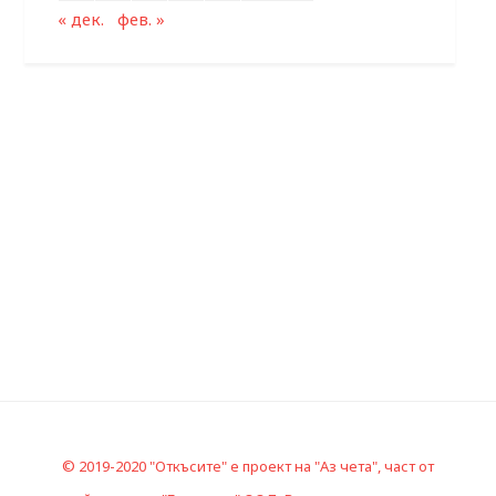
« дек.
фев. »
© 2019-2020 "Откъсите" е проект на "Аз чета", част от