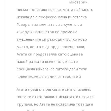
мистерии,
писма – опитало всичко. Агата най-много
искала да е професионална писателка.
Говорела за мечтата си с кучето си
Джордж Вашингтон по време на
ежедневните си разходки. Всяко ново
място, което с Джордж посещавали,
Агата си представяла като сцена за
някой разказ и всеки път, когато
срещнела някого, се питала дали този
човек може да е един от героите ù.
Агата пращала разказите си в списания,
но те ги отхвърляли. Писмата с откази се
трупали, но Агата не позволила това да я