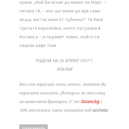
храна. „Кой би искал да живее на Марс –
питала тя, – ако ще може да яде само
неща, изстискани от тубичка?“ Тя била
третата европейка, която пътувала в
Космоса – и първият човек, който си
сварил кафе там!
РОДЕНА НА 26 АПРИЛ 1977 Г.
ИТАЛИЯ
Ако сте харесали този откъс, можете да
поръчате книгата „Истории за лека нощ
за момичета бунтарки 2” от
Ozone.bg
с
10% отстъпка, като ползвате код
azcheta
.
ЕЛЕНА ФАВИЛИ