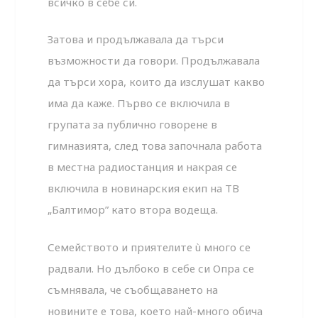
всичко в себе си.
Затова и продължавала да търси
възможности да говори. Продължавала
да търси хора, които да изслушат какво
има да каже. Първо се включила в
групата за публично говорене в
гимназията, след това започнала работа
в местна радиостанция и накрая се
включила в новинарския екип на ТВ
„Балтимор” като втора водеща.
Семейството и приятелите ù много се
радвали. Но дълбоко в себе си Опра се
съмнявала, че съобщаването на
новините е това, което най-много обича