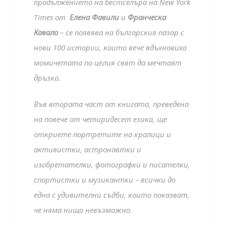
продължението на бестселъра на New York
Times от
Елена Фавили
и
Франческа
Кавало
– се появява на българския пазар с
нови 100 истории, които вече вдъхновиха
момичетата по целия свят да мечтаят
дръзко.
Във втората част от книгата, преведена
на повече от четиридесет езика, ще
откриете портретите на кралици и
активистки, астронавтки и
изобретателки, фотографки и писателки,
спортистки и музикантки – всички до
една с удивителни съдби, които показват,
че няма нищо невъзможно.