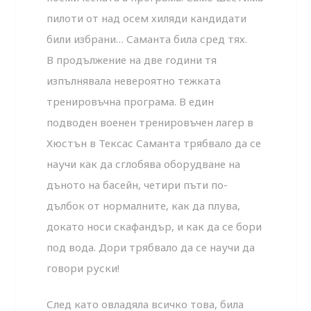
пилоти от над осем хиляди кандидати
били избрани… Саманта била сред тях.
В продължение на две години тя
изпълнявала невероятно тежката
тренировъчна програма. В един
подводен военен тренировъчен лагер в
Хюстън в Тексас Саманта трябвало да се
научи как да сглобява оборудване на
дъното на басейн, четири пъти по-
дълбок от нормалните, как да плува,
докато носи скафандър, и как да се бори
под вода. Дори трябвало да се научи да
говори руски!
След като овладяла всичко това, била