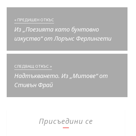
« ПРЕДИШЕН ОТКЪС
Из „Поезията като бунтовно
изкуство“ от Лорънс Ферлингети
СЛЕДВАЩ ОТКЪС »
Надтъкването. Из „Митове“ от
Стивън Фрай
Присъедини се