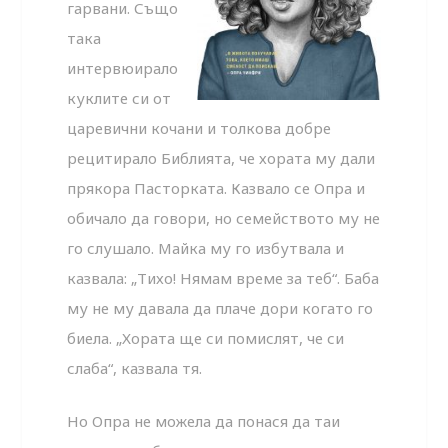
гарвани. Също
така
интервюирало
куклите си от
царевични кочани и толкова добре
рецитирало Библията, че хората му дали
прякора Пасторката. Казвало се Опра и
обичало да говори, но семейството му не
го слушало. Майка му го избутвала и
казвала: „Тихо! Нямам време за теб“. Баба
му не му давала да плаче дори когато го
биела. „Хората ще си помислят, че си
слаба“, казвала тя.
Но Опра не можела да понася да таи