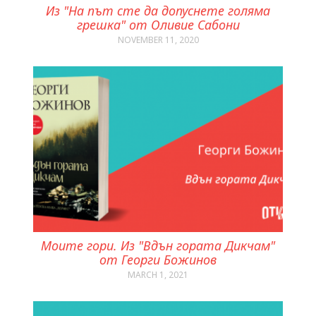
Из "На път сте да допуснете голяма
грешка" от Оливие Сабони
NOVEMBER 11, 2020
Моите гори. Из "Вдън гората Дикчам"
от Георги Божинов
MARCH 1, 2021