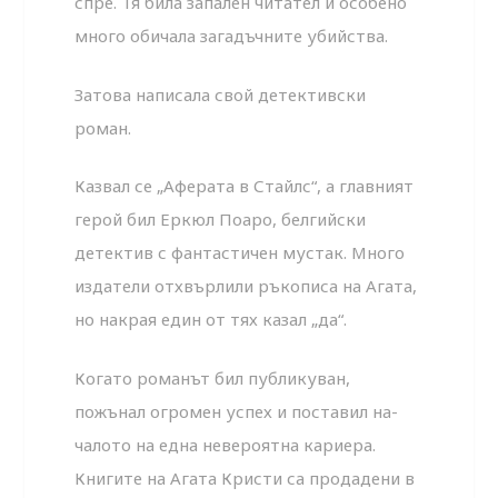
спре. Тя била запален читател и особено
много обичала загадъчните убийства.
Затова написала свой детективски
роман.
Казвал се „Аферата в Стайлс“, а главният
герой бил Еркюл Поаро, бел­гийски
детектив с фантастичен мустак. Много
издатели отхвърлили ръ­кописа на Агата,
но накрая един от тях казал „да“.
Когато романът бил публикуван,
пожънал огромен успех и поставил на­
чалото на една невероятна кариера.
Книгите на Агата Кристи са прода­дени в