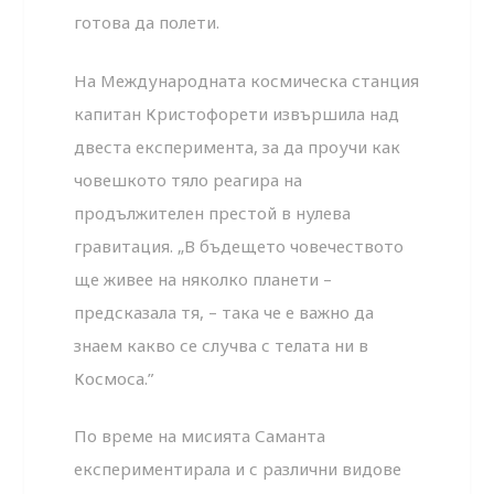
готова да полети.
На Международната космическа станция
капитан Кристофорети извършила над
двеста експеримента, за да проучи как
човешкото тяло реагира на
продължителен престой в нулева
гравитация. „В бъдещето човечеството
ще живее на няколко планети –
предсказала тя, – така че е важно да
знаем какво се случва с телата ни в
Космоса.”
По време на мисията Саманта
експериментирала и с различни видове