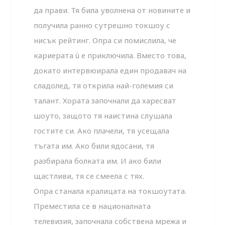
да прави. Тя била уволнена от новините и
получила ранно сутрешно токшоу с
нисък рейтинг. Опра си помислила, че
кариерата ù е приключила. Вместо това,
докато интервюирала един продавач на
сладолед, тя открила най-големия си
талант. Хората започнали да харесват
шоуто, защото тя наистина слушала
гостите си. Ако плачели, тя усещала
тъгата им. Ако били ядосани, тя
разбирала болката им. И ако били
щастливи, тя се смеела с тях.
Опра станала кралицата на токшоутата.
Преместила се в националната
телевизия, започнала собствена мрежа и