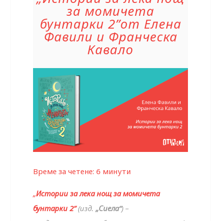
за момичета
бунтарки 2”от Елена
Фавили и Франческа
Кавало
Време за четене:
6
минути
„
Истории за лека нощ за момичета
бунтарки 2”
(изд.
„Сиела“
) –