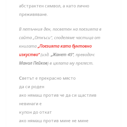
абстрактен символ, а като лично
преживяване.
В петъчния ден, посветен на поезията в
сайта „Откъси“, споделяме частица от
книгата
„Поезията като бунтовно
изкуство“
(изд.
„Жанет 45“
, преводач:
Манол Пейков
) в цялата му прелест.
С
ветът е прекрасно място
да си роден
ако нямаш против че да си щастлив
невинаги е
купон до откат
ако нямаш против мине не мине