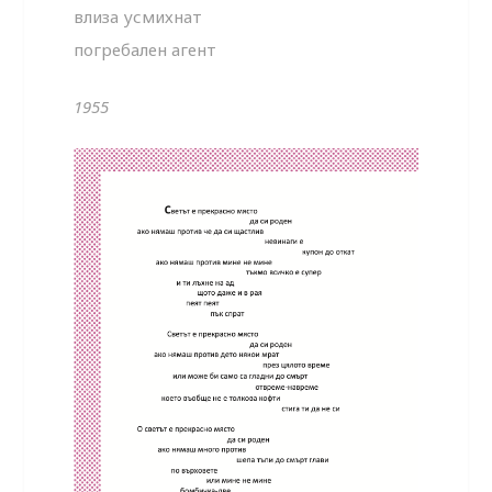
влиза усмихнат
погребален агент
1955