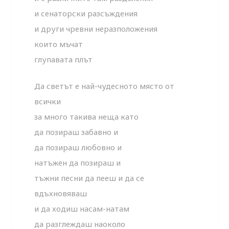
и сенаторски разсъждения
и други чревни неразположения
които мъчат
глупавата плът
Да светът е най-чудесното място от
всички
за много такива неща като
да позираш забавно и
да позираш любовно и
натъжен да позираш и
тъжни песни да пееш и да се
вдъхновяваш
и да ходиш насам-натам
да разглеждаш наоколо