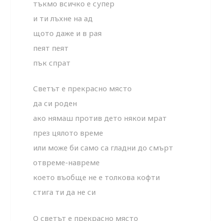
тъкмо всичко е супер
и ти лъхне на ад
щото даже и в рая
пеят пеят
пък спрат
Светът е прекрасно място
да си роден
aко нямаш против дето някои мрат
през цялото време
или може би само са гладни до смърт
отвреме-навреме
което въобще не е толкова кофти
стига ти да не си
О светът е прекрасно място