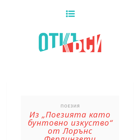
ПОЕЗИЯ
Из „Поезията като
бунтовно изкуство“
от Лорънс
Ферлингети