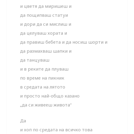
и цветя да миришеш и
да пощипваш статуи
и дори да си мислиш и
да целуваш хората и
да правиш бебета и да носиш шорти и
да размахваш шапки и
да танцуваш
и в реките да плуваш
по време на пикник
в средата на лятото
и просто най-общо казано
„да си живееш живота“
Да
и хоп по средата на всичко това