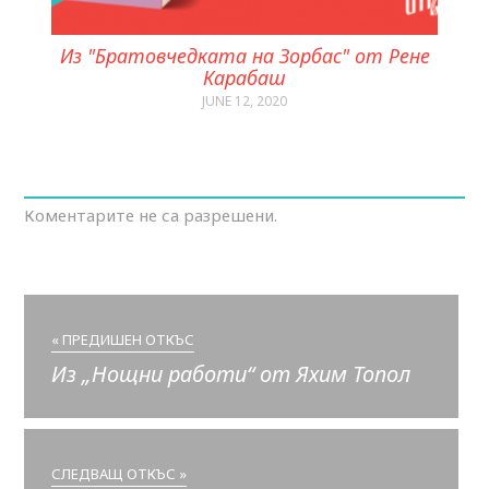
Из "Братовчедката на Зорбас" от Рене
Карабаш
JUNE 12, 2020
Коментарите не са разрешени.
« ПРЕДИШЕН ОТКЪС
Из „Нощни работи“ от Яхим Топол
СЛЕДВАЩ ОТКЪС »