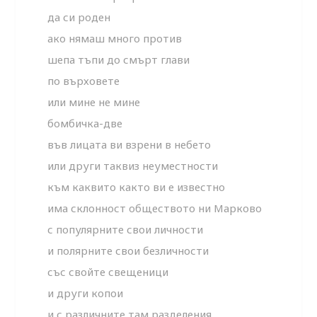
да си роден
ако нямаш много против
шепа тъпи до смърт глави
по върховете
или мине не мине
бомбичка-две
във лицата ви взрени в небето
или други таквиз неуместности
към каквито както ви е известно
има склонност oбществото ни Марково
с популярните свои личности
и полярните свои безличности
със свойте свещеници
и други копои
и с различните там разделения