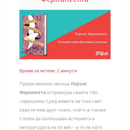
Време за четене:
2
минути
Преди няколко месеца
Лорънс
Ферлингети
отпразнува своята 100-
годишнина. Сред живите на този свят
едва ли има друг човек, който в такава
степен да въплъщава историята и
литературата на XX век – и то не като