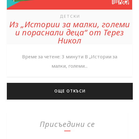
ДЕТСКИ
Из „Истории за малки, големи
и пораснали деца“ от Терез
Никол
Време за четене: 3 минути ‌В „Истории за
малки, големи...
ОЩЕ ОТКЪСИ
Присъедини се