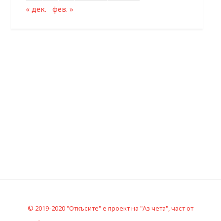
« дек.
фев. »
© 2019-2020 "Откъсите" е проект на "Аз чета", част от