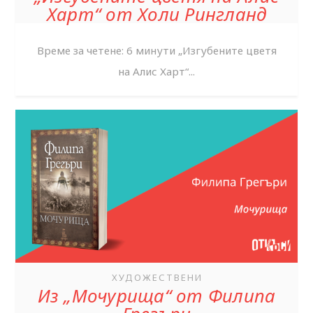
Харт“ от Холи Рингланд
Време за четене: 6 минути „Изгубените цветя
на Алис Харт“...
ХУДОЖЕСТВЕНИ
Из „Мочурища“ от Филипа