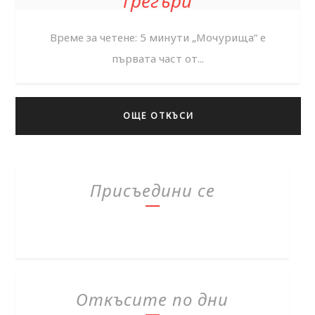
Грегъри
Време за четене: 5 минути „Мочурища“ е
първата част от...
ОЩЕ ОТКЪСИ
Присъедини се
Откъсите по дни