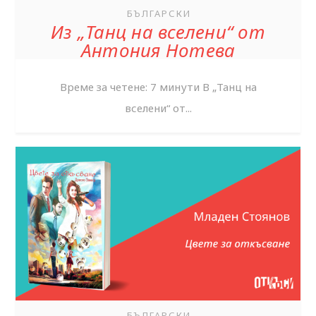
БЪЛГАРСКИ
Из „Танц на вселени“ от
Антония Нотева
Време за четене: 7 минути В „Танц на
вселени“ от...
БЪЛГАРСКИ