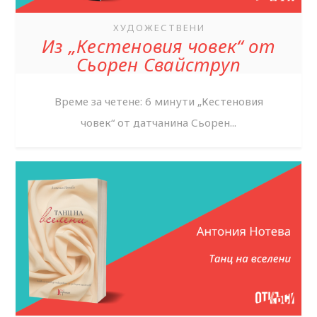
ХУДОЖЕСТВЕНИ
Из „Кестеновия човек“ от
Сьорен Свайструп
Време за четене: 6 минути „Кестеновия
човек“ от датчанина Сьорен...