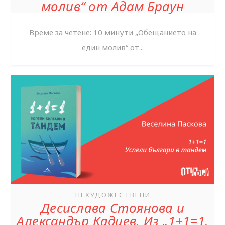
молив“ от Адам Браун
Време за четене: 10 минути ‌„Обещанието на
един молив“ от...
НЕХУДОЖЕСТВЕНИ
Десислава Стоянова и
Александър Кадиев. Из „1+1=1.