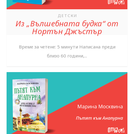
ДЕТСКИ
Из „Вълшебната будка“ от
Нортън Джъстър
Време за четене: 5 минути Написана преди
близо 60 години,...