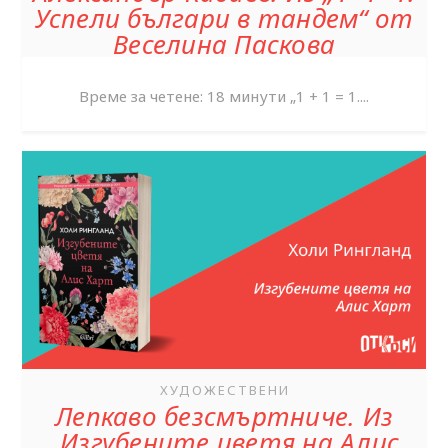
Успели българи в тандем“ от
Веселина Паскова
Време за четене: 18 минути ‌‌„1 + 1 = 1....
ХУДОЖЕСТВЕНИ
Лепкаво безсмъртниче. Из
„Изгубените цветя на Алис