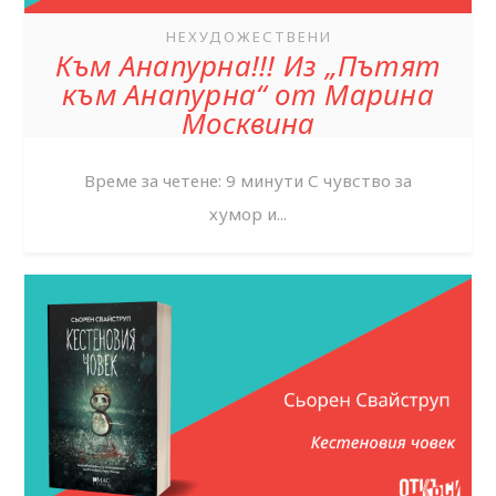
НЕХУДОЖЕСТВЕНИ
Към Анапурна!!! Из „ Пътят
към Анапурна“ от Марина
Москвина
Време за четене: 9 минути С чувство за
хумор и...