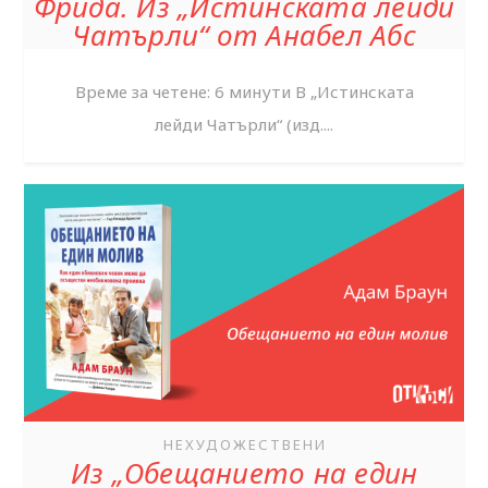
Фрида. Из „Истинската лейди
Чатърли“ от Анабел Абс
Време за четене: 6 минути В „Истинската
лейди Чатърли“ (изд....
НЕХУДОЖЕСТВЕНИ
Из „Обещанието на един