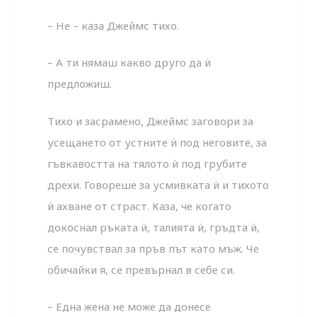
– Не – каза Джеймс тихо.
– А ти нямаш какво друго да ѝ
предложиш.
Тихо и засрамено, Джеймс заговори за
усещането от устните ѝ под неговите, за
гъвкавостта на тялото ѝ под грубите
дрехи. Говореше за усмивката ѝ и тихото
ѝ ахване от страст. Каза, че когато
докоснал ръката ѝ, талията ѝ, гръдта ѝ,
се почувствал за пръв път като мъж. Че
обичайки я, се превърнал в себе си.
– Една жена не може да донесе