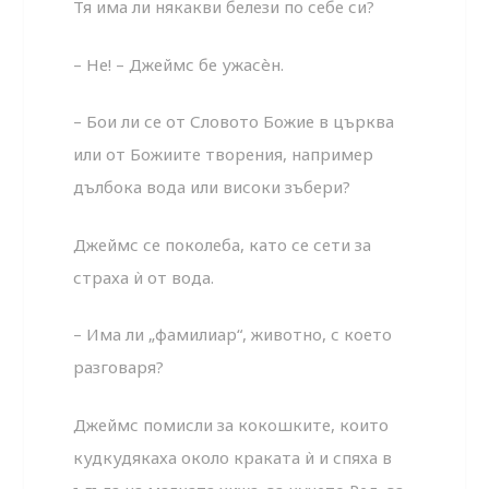
Тя има ли някакви белези по себе си?
– Не! – Джеймс бе ужасèн.
– Бои ли се от Словото Божие в църква
или от Божиите творения, например
дълбока вода или високи зъбери?
Джеймс се поколеба, като се сети за
страха ѝ от вода.
– Има ли „фамилиар“, животно, с което
разговаря?
Джеймс помисли за кокошките, които
кудкудякаха около краката ѝ и спяха в