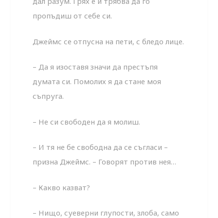
дал разум. Грях е и трябва да го
пропъдиш от себе си.
Джеймс се отпусна на пети, с бледо лице.
– Да я изоставя значи да престъпя
думата си. Помолих я да стане моя
съпруга.
– Не си свободен да я молиш.
– И тя не бе свободна да се съгласи –
призна Джеймс. – Говорят против нея…
– Какво казват?
– Нищо, суеверни глупости, злоба, само