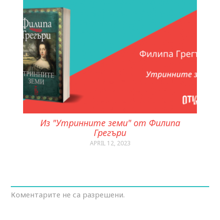
Из "Утринните земи" от Филипа
Грегъри
APRIL 12, 2023
Коментарите не са разрешени.