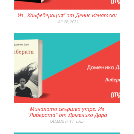
Из „Конфедерация“ от Денис Игнатски
JULY 28, 2021
Миналото свършва утре. Из
"Либерата" от Доменико Дара
DECEMBER 17, 2025