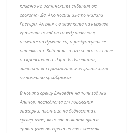
платно на истинските събития от
епохата? Да. Ако носиш името Филипа
Грегъри. Англия е в хватката на кървава
гражданска война между владетел,
изменил на думата си, и разбунтувал се
парламент. Войната стига до всяко кътче
на кралството, дори до далечните,
заливани от приливите, мочурливи земи
по южното крайбрежие.
В нощта срещу Еньовден на 1648 година
Алинор, последната от поколения
знахарки, пленница на бедността и
суеверието, чака под пълната луна в
гробището призрака на своя жесток