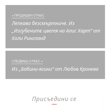
« ПРЕДИШЕН ОТКЪС
Лепкаво безсмъртниче. Из
„Изгубените цветя на Алис Харт“ от
Холи Рингланд
СЛЕДВАЩ ОТКЪС »
Из „Бабини-ягини“ от Любов Кронева
Присъедини се