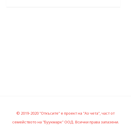
© 2019-2020 "Откъсите" е проект на "Аз чета", част от
семейството на "Буукмарк" ООД. Всички права запазени.