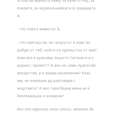
ъгъла на малката хижа, за кучето Ред, за
пчелите, за червеношийката в градината
ѝ.
– Но това е животът й…
– Не смяташ ли, че съпругът ѝ знае по-
добре от теб, който си прелъстен от нея?
Ами ако е красива, защото Сатаната я е
дарил с прелест? А ако не само приготвя
лекарства, а и прави заклинания? Каза
ми, че очаквала да разговаря с
мъртвите? А ако тази бедна жена не е
безпомощна, а коварна?
Ако сте харесали този откъс, можете да