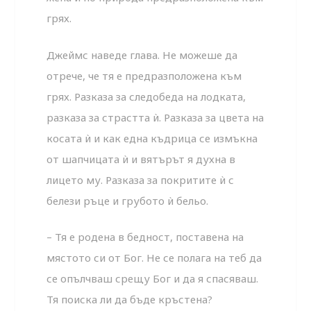
грях.
Джеймс наведе глава. Не можеше да
отрече, че тя е предразположена към
грях. Разказа за следобеда на лодката,
разказа за страстта ѝ. Разказа за цвета на
косата ѝ и как една къдрица се измъкна
от шапчицата ѝ и вятърът я духна в
лицето му. Разказа за покритите ѝ с
белези ръце и грубото ѝ бельо.
– Тя е родена в бедност, поставена на
мястото си от Бог. Не се полага на теб да
се опълчваш срещу Бог и да я спасяваш.
Тя поиска ли да бъде кръстена?