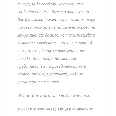
съпруг, за да се убеди, че е завинаги
свободна от него. Вместо това среща
Джеймс, млад беглец, верен на краля и му
показва тайните пътища през опасните
мочурища, без да знае, че така въвежда в
живота си любовта – и нещастието. И
техните съдби ще се преплетат по
неподозиран начин, променящи
представите за справедливост, но и
животите им, в реалност, където
репутацията е всичко.
Прочетете откъс от книгата при нас.
Джеймс прекара седмица в мълчаливо