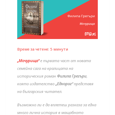
Време за четене:
5
минути
„Мочурища“
е първата част от новата
семейна сага на кралицата на
историческия роман
Филипа Грегъри
,
която издателство
„Еднорог“
представя
на българския читател.
Възможно ли е да вплетеш разказа за една
много лична история в мащабното