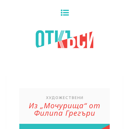
ХУДОЖЕСТВЕНИ
Из „Мочурища“ от
Филипа Грегъри