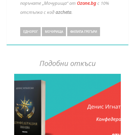
поръчате „Мочурища“ от
Ozone.bg
с 10%
отстъпка с код
azcheta
.
ЕДНОРОГ
МОЧУРИЩА
ФИЛИПА ГРЕГЪРИ
Подобни откъси