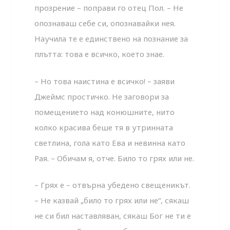
прозрение – поправи го отец Пол. – Не
опознаваш себе си, опознавайки нея.
Научила те е единствено на познание за
плътта: това е всичко, което знае.
– Но това наистина е всичко! – заяви
Джеймс простичко. Не заговори за
помещението над конюшните, нито
колко красива беше тя в утринната
светлина, гола като Ева и невинна като
Рая. – Обичам я, отче. Било то грях или не.
– Грях е – отвърна убедено свещеникът.
– Не казвай „било то грях или не“, сякаш
не си бил наставляван, сякаш Бог не ти е