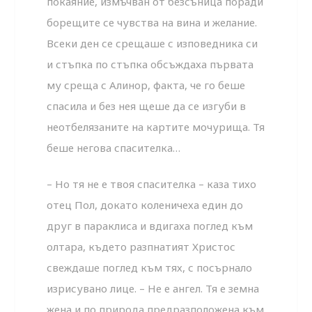
покаяние, измъчван от безсъница поради
борещите се чувства на вина и желание.
Всеки ден се срещаше с изповедника си
и стъпка по стъпка обсъждаха първата
му среща с Алинор, факта, че го беше
спасила и без нея щеше да се изгуби в
неотбелязаните на картите мочурища. Тя
беше негова спасителка…
– Но тя не е твоя спасителка – каза тихо
отец Пол, докато коленичеха един до
друг в параклиса и вдигаха поглед към
олтара, където разпнатият Христос
свеждаше поглед към тях, с посърнало
изрисувано лице. – Не е ангел. Тя е земна
жена и по природа предразположена към