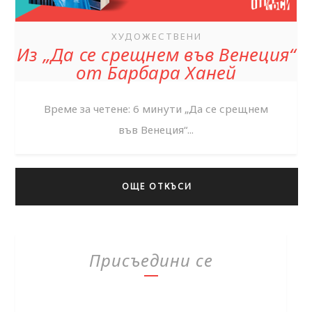
ХУДОЖЕСТВЕНИ
Из „Да се срещнем във Венеция“
от Барбара Ханей
Време за четене: 6 минути „Да се срещнем
във Венеция“...
ОЩЕ ОТКЪСИ
Присъедини се