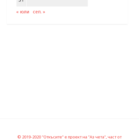
« юли
сеп. »
© 2019-2020 "Откъсите" е проект на "Аз чета", част от