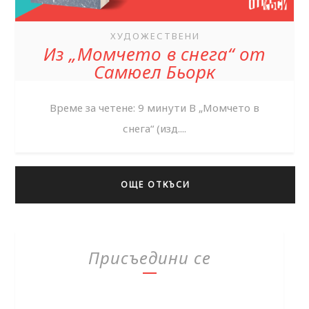
ХУДОЖЕСТВЕНИ
Из „Момчето в снега“ от
Самюел Бьорк
Време за четене: 9 минути В „Момчето в
снега“ (изд....
ОЩЕ ОТКЪСИ
Присъедини се