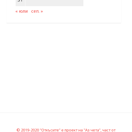
« юли
сеп. »
© 2019-2020 "Откъсите" е проект на "Аз чета", част от