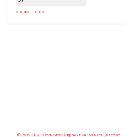
« юли
сеп. »
© 2019-2020 "Откъсите" е проект на "Аз чета", част от