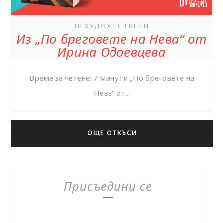
НЕХУДОЖЕСТВЕНИ
Из „По бреговете на Нева“ от
Ирина Одоевцева
Време за четене: 7 минути „По бреговете на
Нева“ от...
ОЩЕ ОТКЪСИ
Присъедини се