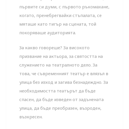
първите си думи, с първото ръкомахане,
когато, пренебрегвайки стъпалата, се
мяташе като тигър на сцената, той
покоряваше аудиторията.
За какво говореше? За високото
призвание на актьора, за святостта на
служението на театралното дело. За
това, че съвременният театър е влязъл в
улица без изход и загива безнадеждно. За
необходимостта театърът да бъде
спасен, да бъде изведен от задънената
улица, да бъде преобразен, възроден,
възкресен.