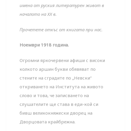
имена от руския литературен живот в
началото на XX в.
Прочетете откъс от книгата при нас.
Ноември 1918 година.
Огромни яркочервени афиши с високи
колкото аршин букви обявяват по
стените на сградите по „Невски“
откриването на Института на живото
слово и това, че записването на
слушателите ще става в еди-кой си
бивш великокняжески дворец на
Дворцовата крайбрежна.