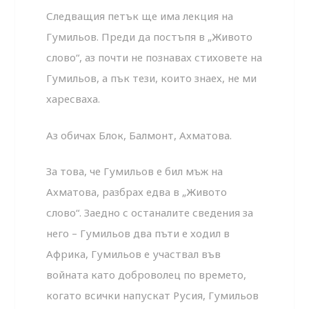
Следващия петък ще има лекция на
Гумильов. Преди да постъпя в „Живото
слово“, аз почти не познавах стиховете на
Гумильов, а пък тези, които знаех, не ми
харесваха.
Аз обичах Блок, Балмонт, Ахматова.
За това, че Гумильов е бил мъж на
Ахматова, разбрах едва в „Живото
слово“. Заедно с останалите сведения за
него – Гумильов два пъти е ходил в
Африка, Гумильов е участвал във
войната като доброволец по времето,
когато всички напускат Русия, Гумильов