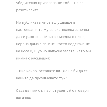
убедително призоваваше той. – Не се
разотивайте!
Но публиката не се вслушваше в
настояванията му и лека-полека започна
да се разотива. Моята съседка отляво,
нервна дама с пенсне, което подскачаше
на носа ѝ, шумно напусна залата, като ми
кимна с насмешка:
– Вие какво, оставате ли? Да не би да се
каните да презимувате тук?
Съседът ми отляво, студент, ѝ отговаря
логично: