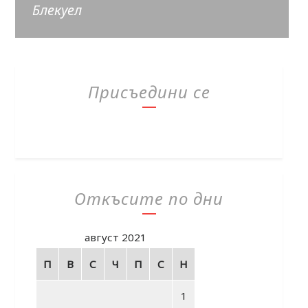
Блекуел
Присъедини се
Откъсите по дни
август 2021
П
В
С
Ч
П
С
Н
1