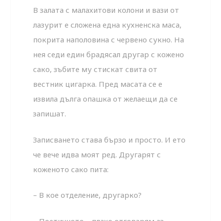
В залата с малахитови колони и вази от
лазурит е сложена една кухненска маса,
покрита наполовина с червено сукно. На
нея седи един брадясал другар с кожено
сако, зъбите му стискат свита от
вестник цигарка. Пред масата се е
извила дълга опашка от желаещи да се
запишат.
Записването става бързо и просто. И ето
че вече идва моят ред. Другарят с
коженото сако пита:
– В кое отделение, другарко?
– Поетичното – плахо отговарям аз.