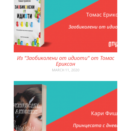
Из "Заобиколени от идиоти" от Томас
Ериксон
MARCH 11, 2020