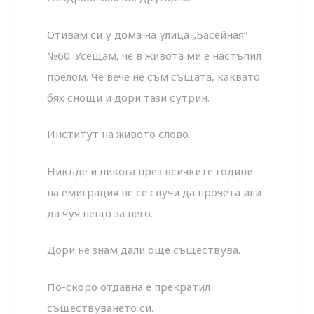
Отивам си у дома на улица „Басейная“
№60. Усещам, че в живота ми е настъпил
прелом. Че вече не съм същата, каквато
бях снощи и дори тази сутрин.
Институт на живото слово.
Никъде и никога през всичките години
на емиграция не се случи да прочета или
да чуя нещо за него.
Дори не знам дали още съществува.
По-скоро отдавна е прекратил
съществуването си.