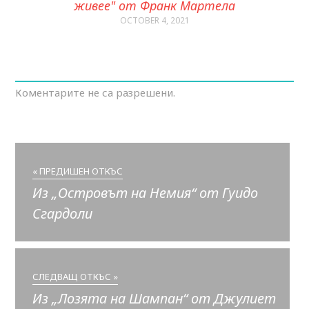
живее" от Франк Мартела
OCTOBER 4, 2021
Коментарите не са разрешени.
« ПРЕДИШЕН ОТКЪС
Из „Островът на Немия“ от Гуидо
Сгардоли
СЛЕДВАЩ ОТКЪС »
Из „Лозята на Шампан“ от Джулиет