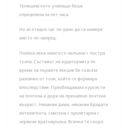
Тенишевското училище беше
определена за пет часа.
Но аз отидох час по-рано да си намеря
място по-напред.
Полека-лека залата се напълни с пъстра
тълпа. Съставът на аудиторията по
време на първите лекции бе съвсем
различен от този, който се формира
впоследствие. Преобладаваха курсисти
на почтена и дори на прекалено почтена
възраст. Някакви дами, някакви брадати
интелигенти, смесени с пролетарии с
червени вратовръзки. Всички те скоро