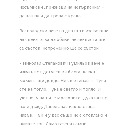
несъмнени „признаци на нетърпение“ –
да кашля и да тропа с крака.
Всеволодски вече на два пъти изскачаше
на сцената, за да обяви, че лекцията ще
се състои, непременно ще се състои:
– Николай Степанович Гумильов вече е
излязъл от дома си и ей сега, всеки
момент ще дойде. Не си отивайте! Тука
сте на топло. Тука е светло и топло. И
уютно. А навън е мразовито, духа вятър,
вали дъжд. Дявол знае какво става
навън. Пък и у вас също не е отоплено и
нямате ток. Само газени лампи –