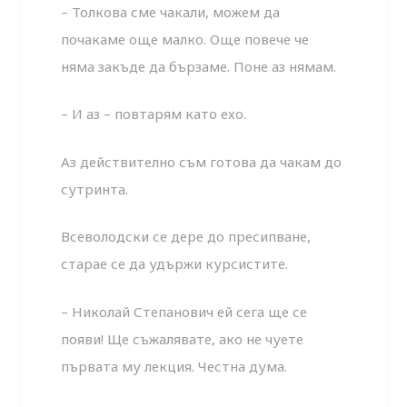
– Толкова сме чакали, можем да
почакаме още малко. Още повече че
няма закъде да бързаме. Поне аз нямам.
– И аз – повтарям като ехо.
Аз действително съм готова да чакам до
сутринта.
Всеволодски се дере до пресипване,
старае се да удържи курсистите.
– Николай Степанович ей сега ще се
появи! Ще съжалявате, ако не чуете
първата му лекция. Честна дума.