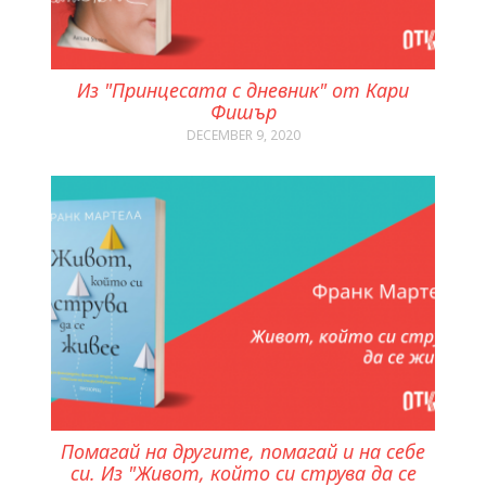
Из "Принцесата с дневник" от Кари
Фишър
DECEMBER 9, 2020
Помагай на другите, помагай и на себе
си. Из "Живот, който си струва да се