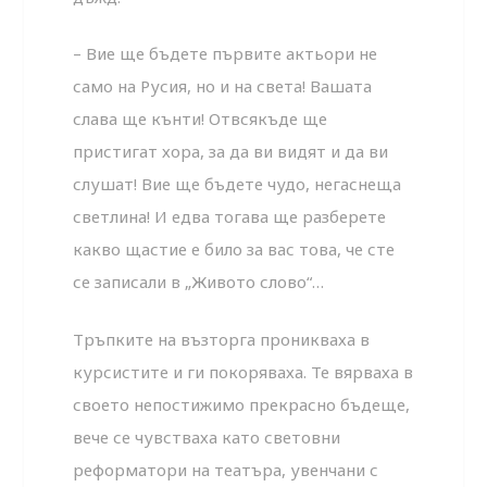
– Вие ще бъдете първите актьори не
само на Русия, но и на света! Вашата
слава ще кънти! Отвсякъде ще
пристигат хора, за да ви видят и да ви
слушат! Вие ще бъдете чудо, негаснеща
светлина! И едва тогава ще разберете
какво щастие е било за вас това, че сте
се записали в „Живото слово“…
Тръпките на възторга проникваха в
курсистите и ги покоряваха. Те вярваха в
своето непостижимо прекрасно бъдеще,
вече се чувстваха като световни
реформатори на театъра, увенчани с