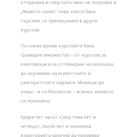
отпаднаха и след като явно не получиха в
„Живото слово“ това, което бяха
търсили, се прехвърлиха в други
курсове.
По онова време курсовете бяха
грамадно множество – от курсове за
книговезци и за отглеждане на кокошки,
до изучаване на египетските и
санскритските надписи. Можеше да
учиш – и то безплатно – всичко, каквото
си пожелаеш.
Удари пет часът. След това пет и
четвърт, после пет и половина.
Аудиторията започна да проявява