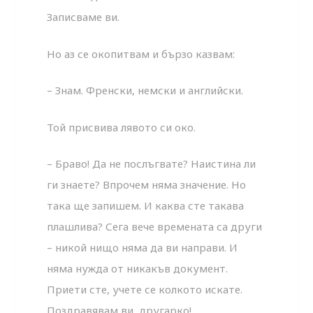
Записваме ви.
Но аз се окопитвам и бързо казвам:
– Знам. Френски, немски и английски.
Той присвива лявото си око.
– Браво! Да не послъгвате? Наистина ли
ги знаете? Впрочем няма значение. Но
така ще запишем. И каква сте такава
плашлива? Сега вече времената са други
– никой нищо няма да ви направи. И
няма нужда от никакъв документ.
Приети сте, учете се колкото искате.
Поздравявам ви, другарко!