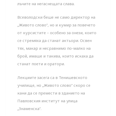
лъчите на негаснещата слава.
Всеволодски беше не само директор на
„Живото слово“, но и кумир за повечето
от курсистите – особено за онези, които
се стремяха да станат актьори. Освен
тях, макар и несравнимо по-малко на
брой, имаше и такива, които искаха да
станат поети и оратори.
Лекциите засега са в Тенишевското
училище, но „Живото слово“ скоро се
кани да се премести в зданието на
Павловския институт на улица
„Знаменска“.