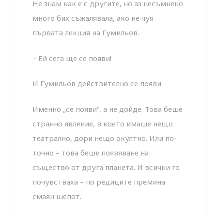
Не знам как е с другите, но аз несъмнено
много бих съжалявала, ако не чуя
първата лекция на Гумильов.
– Ей сега ще се появи!
И Гумильов действително се появи.
Именно „се появи“, а не дойде. Това беше
странно явление, в което имаше нещо
театрално, дори нещо окултно. Или по-
точно – това беше появяване на
същество от друга планета. И всички го
почувстваха – по редиците премина
смаян шепот.