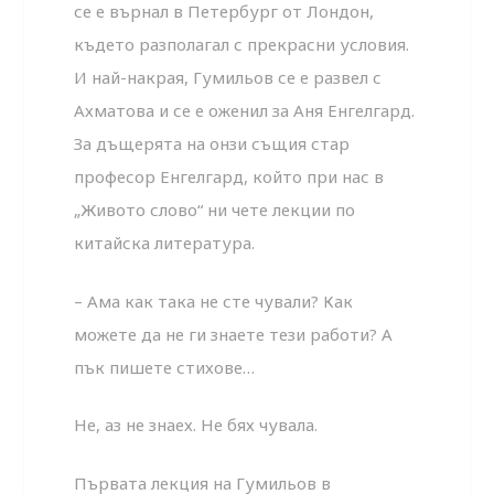
се е върнал в Петербург от Лондон,
където разполагал с прекрасни условия.
И най-накрая, Гумильов се е развел с
Ахматова и се е оженил за Аня Енгелгард.
За дъщерята на онзи същия стар
професор Енгелгард, който при нас в
„Живото слово“ ни чете лекции по
китайска литература.
– Ама как така не сте чували? Как
можете да не ги знаете тези работи? А
пък пишете стихове…
Не, аз не знаех. Не бях чувала.
Първата лекция на Гумильов в