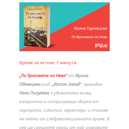
Време за четене:
7
минути
„По бреговете на Нева“
от
Ирина
Одоевцева
(изд.
„Изток-Запад“
, преводач:
Нели Пигулева
) е удивително жива,
колоритна и интригуваща сбирка от
портрети, събития, характери и стихове
на поети от следреволюционното време. В
нея ще срещнете някои от най-знаковите