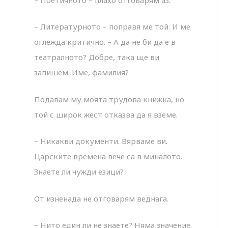
– Литературното – поправя ме той. И ме
оглежда критично. – А да не би да е в
театралното? Добре, така ще ви
запишем. Име, фамилия?
Подавам му моята трудова книжка, но
той с широк жест отказва да я вземе.
– Никакви документи. Вярваме ви.
Царските времена вече са в миналото.
Знаете ли чужди езици?
От изненада не отговарям веднага.
– Нито един ли не знаете? Няма значение.