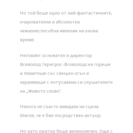
Но той беше едно от най-фантастичните,
очарователни и абсолютно
нежизнеспособни явления на онова
време.
Неговият основател и директор
Всеволод Гернгрос-Всеволодски гореше
и пламтеше със свещен огън и
заразяваше с ентусиазма си слушателите
на „Живото слово“.
Никога не съм го виждала на сцена.
Мисля, че е бил посредствен актьор.
Но като оратор беше великолепен. Още с