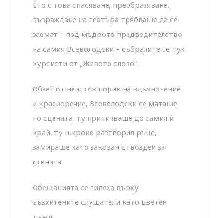
Ето с това спасяване, преобразяване,
възраждане на театъра трябваше да се
заемат – под мъдрото предводителство
на самия Всеволодски – събралите се тук
курсисти от „Живото слово“.
Обзет от неистов порив на вдъхновение
и красноречие, Всеволодски се мяташе
по сцената, ту притичваше до самия ѝ
край, ту широко разтворил ръце,
замираше като закован с гвоздеи за
стената.
Обещанията се сипеха върху
възхитените слушатели като цветен
дъжд.