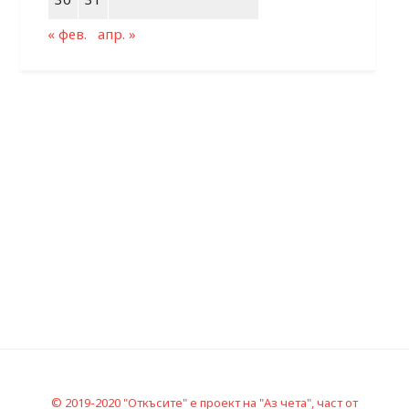
« фев.
апр. »
© 2019-2020 "Откъсите" е проект на "Аз чета", част от