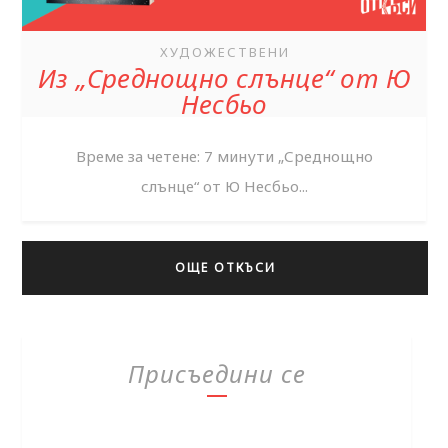
ХУДОЖЕСТВЕНИ
Из „Среднощно слънце“ от Ю
Несбьо
Време за четене: 7 минути „Среднощно
слънце“ от Ю Несбьо...
ОЩЕ ОТКЪСИ
Присъедини се