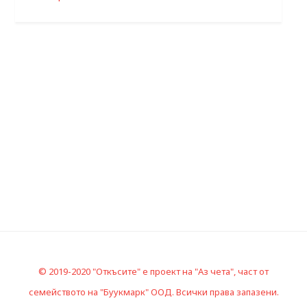
© 2019-2020 "Откъсите" е проект на "Аз чета", част от
семейството на "Буукмарк" ООД. Всички права запазени.