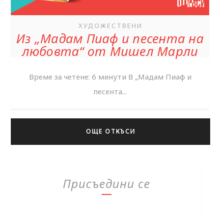
ХУДОЖЕСТВЕНИ
Из „Мадам Пиаф и песента на
любовта“ от Мишел Марли
Време за четене: 6 минути В „Мадам Пиаф и
песента...
ОЩЕ ОТКЪСИ
Присъедини се