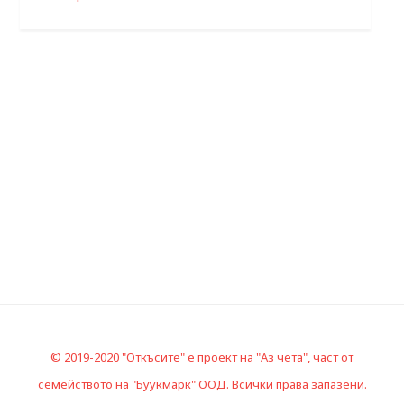
© 2019-2020 "Откъсите" е проект на "Аз чета", част от
семейството на "Буукмарк" ООД. Всички права запазени.