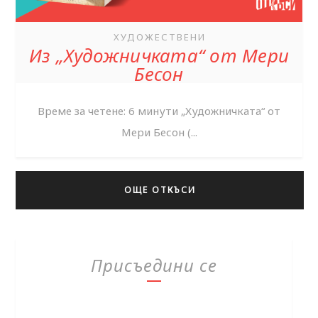
ХУДОЖЕСТВЕНИ
Из „Художничката“ от Мери
Бесон
Време за четене: 6 минути „Художничката“ от
Мери Бесон (...
ОЩЕ ОТКЪСИ
Присъедини се