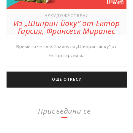
НЕХУДОЖЕСТВЕНИ
Из „Шинрин-йоку“ от Ектор
Гарсия, Франсеск Миралес
Време за четене: 5 минути „Шинрин-йоку“ от
Ектор Гарсия и...
ОЩЕ ОТКЪСИ
Присъедини се