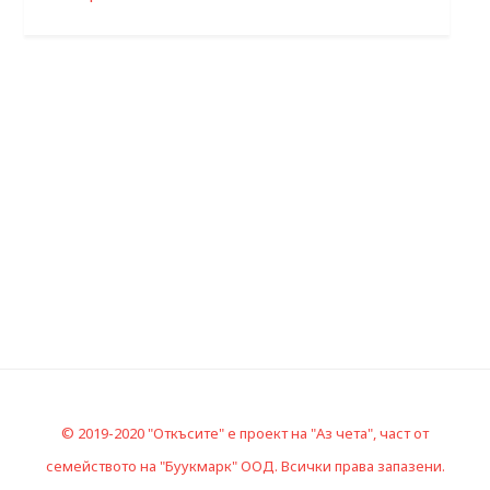
© 2019-2020 "Откъсите" е проект на "Аз чета", част от
семейството на "Буукмарк" ООД. Всички права запазени.