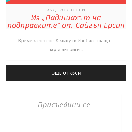
ХУДОЖЕСТВЕНИ
Из „Падишахът на
подправките“ от Сайгън Ерсин
Време за четене: 8 минути Изобилстващ от
чар и интриги,...
ОЩЕ ОТКЪСИ
Присъедини се