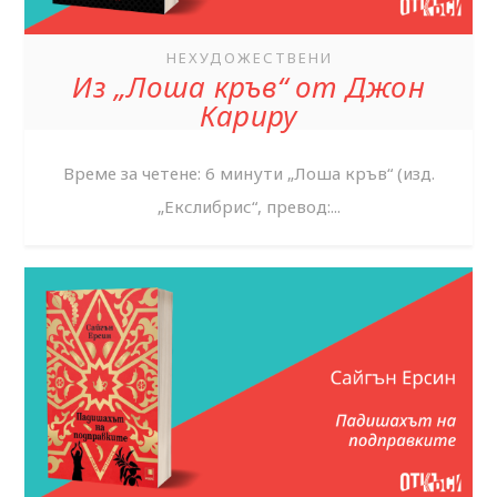
НЕХУДОЖЕСТВЕНИ
Из „Лоша кръв“ от Джон
Кариру
Време за четене: 6 минути „Лоша кръв“ (изд.
„Екслибрис“, превод:...