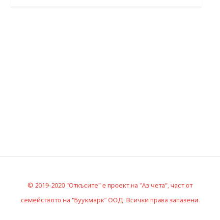
© 2019-2020 "Откъсите" е проект на "Аз чета", част от
семейството на "Буукмарк" ООД. Всички права запазени.