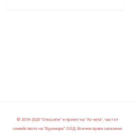
© 2019-2020 "Откъсите" е проект на "Аз чета", част от
семейството на "Буукмарк" ООД. Всички права запазени.