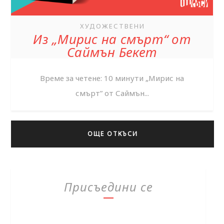
ХУДОЖЕСТВЕНИ
Из „Мирис на смърт“ от
Саймън Бекет
Време за четене: 10 минути „Мирис на
смърт” от Саймън...
ОЩЕ ОТКЪСИ
Присъедини се