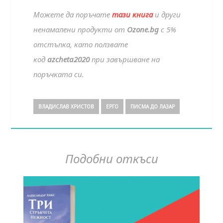
Можете да поръчате
тази книга
и други
ненамалени продукти от
Ozone.bg
с 5%
отстъпка, като ползвате
код
azcheta2020
при завършване на
поръчката си.
ВЛАДИСЛАВ ХРИСТОВ
ЕРГО
ПИСМА ДО ЛАЗАР
Подобни откъси