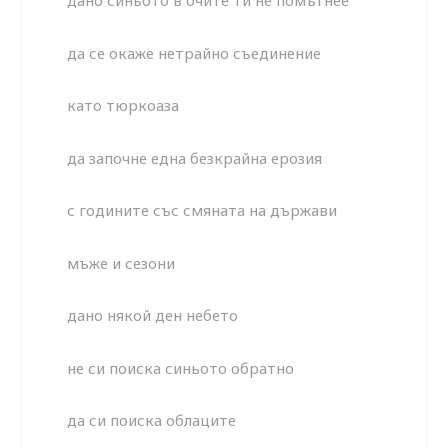
дано синьото в очите ти не помътнее
да се окаже нетрайно съединение
като тюркоаза
да започне една безкрайна ерозия
с годините със смяната на държави
мъже и сезони
дано някой ден небето
не си поиска синьото обратно
да си поиска облаците