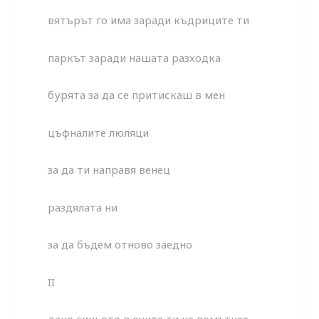
вятърът го има заради къдриците ти
паркът заради нашата разходка
бурята за да се притискаш в мен
цъфналите люляци
за да ти направя венец
раздялата ни
за да бъдем отново заедно
II