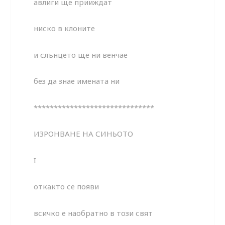
авлиги ще прииждат
ниско в клоните
и слънцето ще ни венчае
без да знае имената ни
******************************
ИЗРОНВАНЕ НА СИНЬОТО
I
откакто се появи
всичко е наобратно в този свят