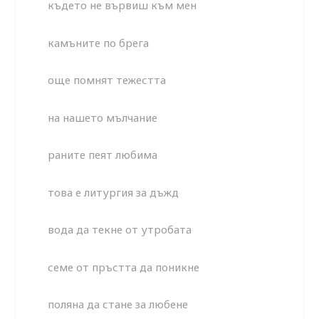
където не вървиш към мен
камъните по брега
още помнят тежестта
на нашето мълчание
раните пеят любима
това е литургия за дъжд
вода да текне от утробата
семе от пръстта да поникне
поляна да стане за любене