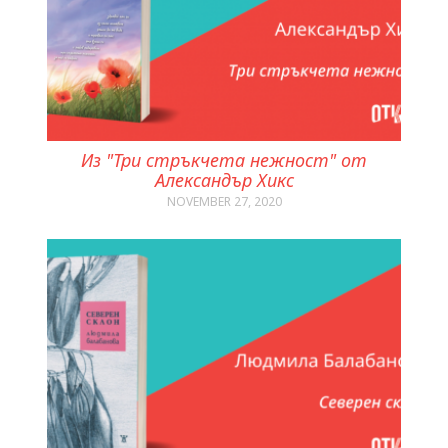
Из "Три стръкчета нежност" от
Александър Хикс
NOVEMBER 27, 2020