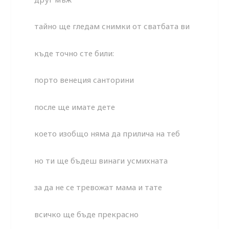
тайно ще гледам снимки от сватбата ви
къде точно сте били:
порто венеция санторини
после ще имате дете
което изобщо няма да прилича на теб
но ти ще бъдеш винаги усмихната
за да не се тревожат мама и тате
всичко ще бъде прекрасно