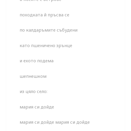
походката й пръсва се
по калдаръмите събудени
като пшеничено зрънце
и ехото подема
шепнешком
из цяло село:
мария си дойде
мария си дойде мария си дойде