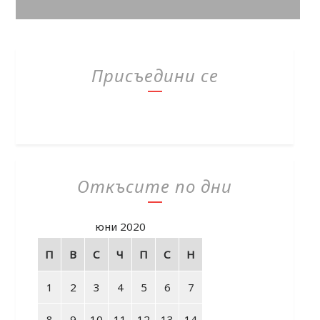
Присъедини се
Откъсите по дни
юни 2020
П
В
С
Ч
П
С
Н
1
2
3
4
5
6
7
8
9
10
11
12
13
14