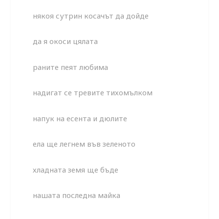
някоя сутрин косачът да дойде
да я окоси цялата
раните пеят любима
надигат се тревите тихомълком
напук на есента и дюлите
ела ще легнем във зеленото
хладната земя ще бъде
нашата последна майка