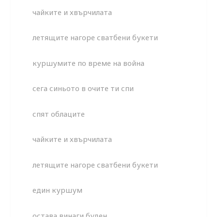
чайките и хвърчилата
летящите нагоре сватбени букети
куршумите по време на война
сега синьото в очите ти спи
спят облаците
чайките и хвърчилата
летящите нагоре сватбени букети
един куршум
остава винаги буден