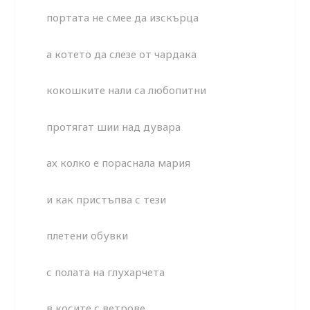
портата не смее да изскърца
а котето да слезе от чардака
кокошките нали са любопитни
протягат шии над дувара
ах колко е пораснала мария
и как пристъпва с тези
плетени обувки
с полата на глухарчета
в косите с ветрове