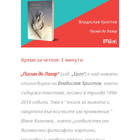
Време за четене:
3
минути
„Писма до Лазар“
(изд.
„Ерго“
) е най-новата
стихосбирка на
Владислав Христов
, която
съдържа текстове, писани в периода 1998-
2018 година. Това е “ книга за живота и
смъртта във всичките им проявления “
(Ваня Хинкова) , която „изобилства от
динамични философски картини,
природни и градски реалии, смисли и