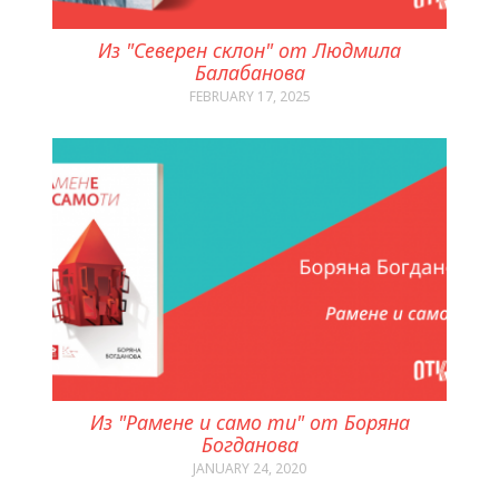
Из "Северен склон" от Людмила
Балабанова
FEBRUARY 17, 2025
Из "Рамене и само ти" от Боряна
Богданова
JANUARY 24, 2020