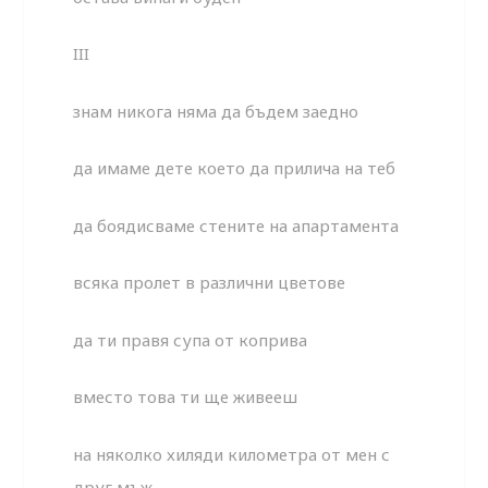
III
знам никога няма да бъдем заедно
да имаме дете което да прилича на теб
да боядисваме стените на апартамента
всяка пролет в различни цветове
да ти правя супа от коприва
вместо това ти ще живееш
на няколко хиляди километра от мен с
друг мъж