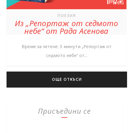
ПОЕЗИЯ
Из „Репортаж от седмото
небе“ от Рада Асенова
Време за четене: 3 минути „Репортаж от
седмото небе“ от...
ОЩЕ ОТКЪСИ
Присъедини се