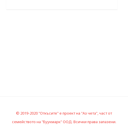
© 2019-2020 "Откъсите" е проект на "Аз чета", част от
семейството на "Буукмарк" ООД. Всички права запазени.