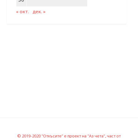
« окт.
дек. »
© 2019-2020 "Откъсите" е проект на "Аз чета", част от