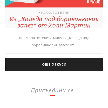
ХУДОЖЕСТВЕНИ
Из „Коледа под боровинковия
залез“ от Холи Мартин
Време за четене: 7 минути „Коледа под
боровинковия залез“ от...
ОЩЕ ОТКЪСИ
Присъедини се